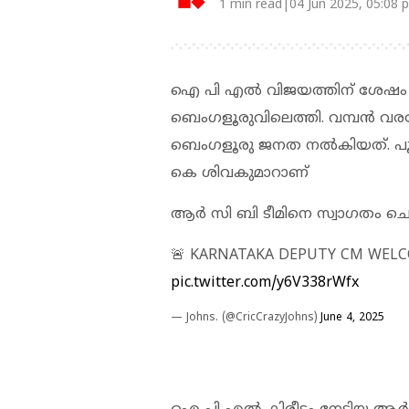
1 min read|04 Jun 2025, 05:08 
ഐ പി എല്‍ വിജയത്തിന് ശേഷം റ
ബെംഗളൂരുവിലെത്തി. വമ്പന്‍ വരവേല്
ബെംഗളൂരു ജനത നല്‍കിയത്. പൂച്
കെ ശിവകുമാറാണ്
ആര്‍ സി ബി ടീമിനെ സ്വാഗതം ച
🚨 KARNATAKA DEPUTY CM WELCO
pic.twitter.com/y6V338rWfx
— Johns. (@CricCrazyJohns)
June 4, 2025