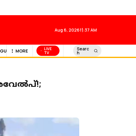
Aug 6, 2026
11:37 AM
Searc
LIVE
GULF NEWS
MORE
h
TV
രവേല്‍പ്!;