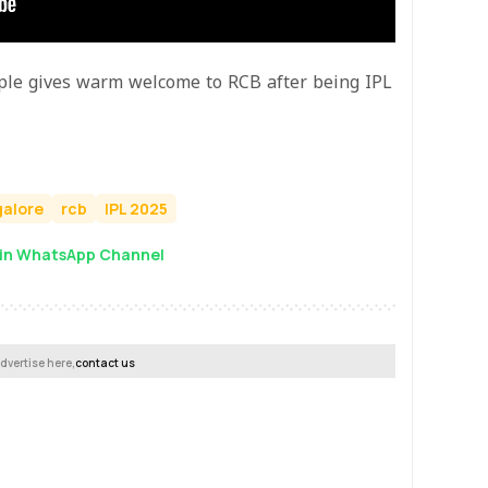
ple gives warm welcome to RCB after being IPL
galore
rcb
IPL 2025
in WhatsApp Channel
dvertise here,
contact us