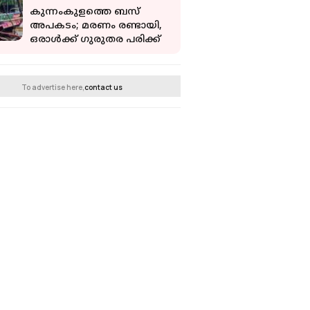
കുന്നംകുളത്തെ ബസ്
അപകടം; മരണം രണ്ടായി,
ഒരാള്‍ക്ക് ഗുരുതര പരിക്ക്
To advertise here,
contact us