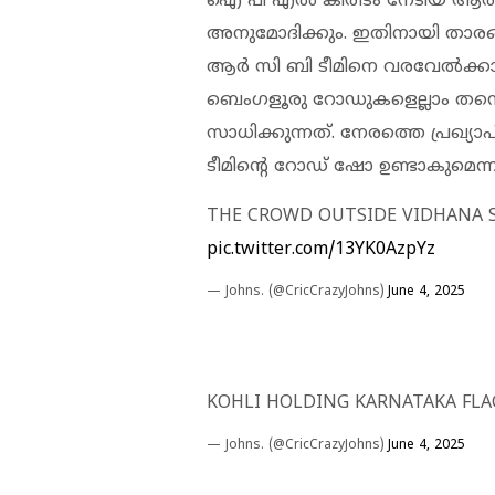
ഐ പി എല്‍ കിരീടം നേടിയ ആര്‍ സി
അനുമോദിക്കും. ഇതിനായി താരങ്ങ
ആര്‍ സി ബി ടീമിനെ വരവേല്‍ക
ബെംഗളൂരു റോഡുകളെല്ലാം തന്ന
സാധിക്കുന്നത്. നേരത്തെ പ്രഖ്യാ
ടീമിന്റെ റോഡ് ഷോ ഉണ്ടാകുമെന്
THE CROWD OUTSIDE VIDHANA S
pic.twitter.com/13YK0AzpYz
— Johns. (@CricCrazyJohns)
June 4, 2025
KOHLI HOLDING KARNATAKA FLA
— Johns. (@CricCrazyJohns)
June 4, 2025