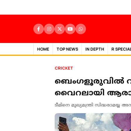
HOME
TOP NEWS
IN DEPTH
R SPECIA
CRICKET
ബെംഗളൂരുവില്‍ വിര
വെെറലായി ആര
ടീമിനെ മുഖ്യമന്ത്രി സിദ്ധരാമയ്യ 