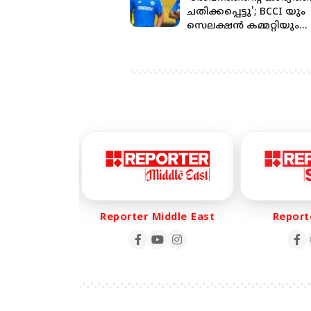
ചതിക്കപ്പെട്ടു'; BCCI യും
സെലക്ഷൻ കമ്മറ്റിയും
തമ്മിൽ തർക്കം
 Life
Reporter Middle East
Reporte