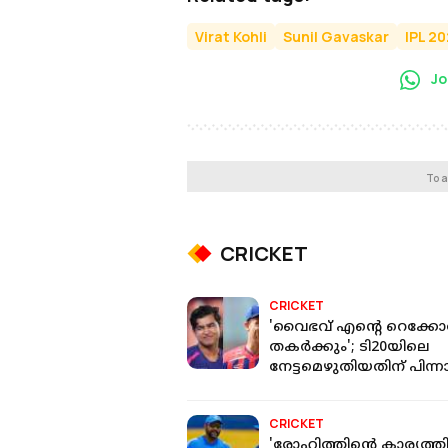
Virat Kohli
Sunil Gavaskar
IPL 2
Jo
To a
CRICKET
CRICKET
'വൈഭവ് എന്റെ റെക്കോ
തകർക്കും'; ടി20യിലെ
നേട്ടമെഴുതിയതിന് പിന്
ബട്‌ലർ
CRICKET
'രോഹിത്തിന്റെ കാര്യത്