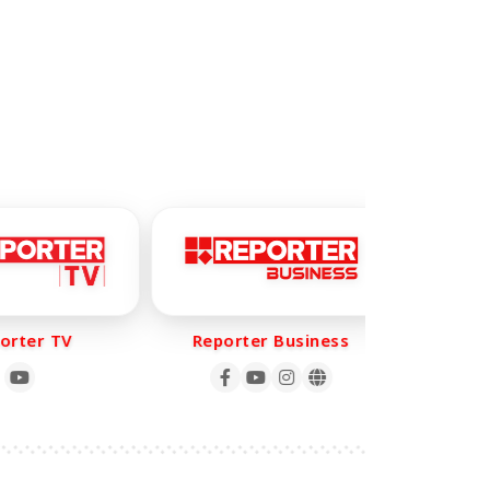
rter TV
Reporter Business
Repo