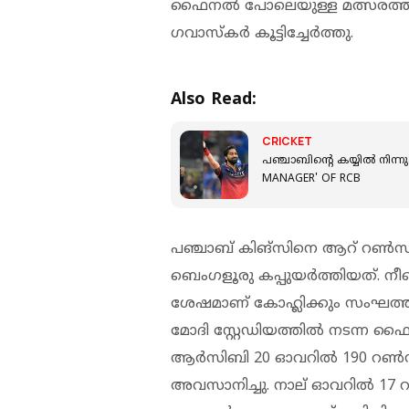
ഫൈനൽ പോലെയുള്ള മത്സരത്തി
ഗവാസ്കർ കൂട്ടിച്ചേർത്തു.
Also Read:
CRICKET
പഞ്ചാബിന്റെ കയ്യിൽ നിന്നു
MANAGER' OF RCB
പഞ്ചാബ് കിങ്‌സിനെ ആറ് റൺസിന്
ബെംഗളൂരു കപ്പുയര്‍ത്തിയത്. നീണ്
ശേഷമാണ് കോഹ്ലിക്കും സംഘത്തി
മോദി സ്റ്റേഡിയത്തില്‍ നടന്ന ഫ
ആര്‍സിബി 20 ഓവറില്‍ 190 റണ്‍സ്
അവസാനിച്ചു. നാല് ഓവറില്‍ 17 റണ്‍