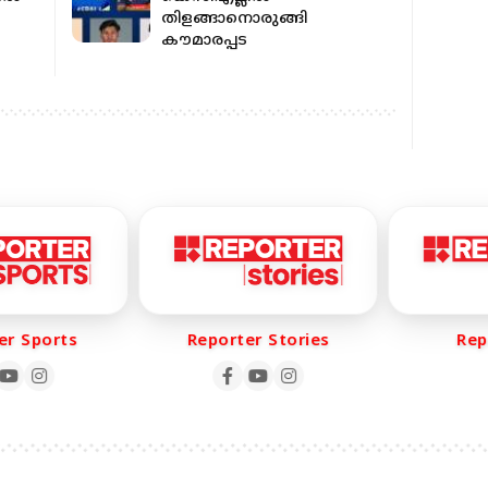
തിളങ്ങാനൊരുങ്ങി
കൗമാരപ്പട
r Sports
Reporter Stories
Repo