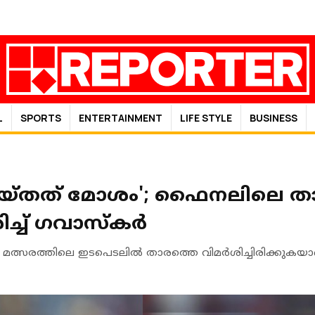
L
SPORTS
ENTERTAINMENT
LIFE STYLE
BUSINESS
യ്തത് മോശം'; ഫൈനലിലെ താര
്ച് ഗവാസ്‌കർ
മത്സരത്തിലെ ഇടപെടലില്‍ താരത്തെ വിമർശിച്ചിരിക്കുകയ