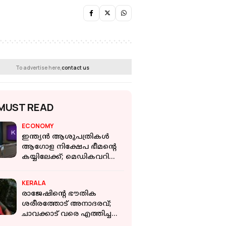
To advertise here,
contact us
MUST READ
ECONOMY
ഇന്ത്യൻ ആശുപത്രികൾ
ആഗോള നിക്ഷേപ ഭീമന്റെ
കയ്യിലേക്ക്; മെഡികവറിന്റെ
ഇന്ത്യയിലെ ബിസിനസ്
ഏറ്റെടുക്കാൻ KKR
KERALA
രാജേഷിന്റെ ഭൗതിക
ശരീരത്തോട് അനാദരവ്;
ചാവക്കാട് വരെ എത്തിച്ചത്
ഫ്രീസര്‍ ഇല്ലാത്ത