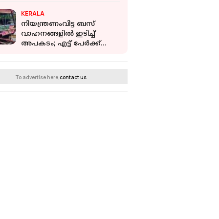
ആംബുലന്‍സില്‍
KERALA
നിയന്ത്രണംവിട്ട ബസ്
വാഹനങ്ങളില്‍ ഇടിച്ച്
അപകടം; എട്ട് പേര്‍ക്ക്
പരിക്ക്, മൂന്ന് പേരുടെ നില
ഗുരുതരം
To advertise here,
contact us