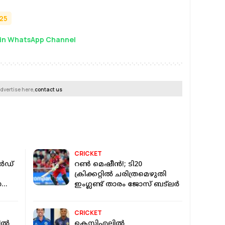
025
in WhatsApp Channel
dvertise here,
contact us
CRICKET
ർഡ്
റൺ മെഷീൻ!; ടി20
ക്രിക്കറ്റില്‍ ചരിത്രമെഴുതി
നാലെ
ഇംഗ്ലണ്ട് താരം ജോസ് ബട്‌ലര്‍
CRICKET
തിൽ
കെസിഎല്ലിൽ