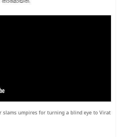
െ താരമായത്.
r slams umpires for turning a blind eye to Virat