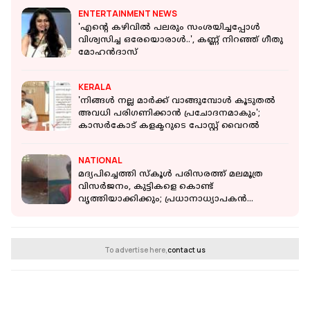
ENTERTAINMENT NEWS
'എന്റെ കഴിവിൽ പലരും സംശയിച്ചപ്പോൾ
വിശ്വസിച്ച ഒരേയൊരാൾ..', കണ്ണ് നിറഞ്ഞ് ഗീതു
മോഹന്‍ദാസ്
KERALA
'നിങ്ങൾ നല്ല മാർക്ക് വാങ്ങുമ്പോൾ കൂടുതൽ
അവധി പരിഗണിക്കാൻ പ്രചോദനമാകും';
കാസർകോട് കളക്ടറുടെ പോസ്റ്റ് വൈറല്‍
NATIONAL
മദ്യപിച്ചെത്തി സ്കൂൾ പരിസരത്ത് മലമൂത്ര
വിസർജനം, കുട്ടികളെ കൊണ്ട്
വൃത്തിയാക്കിക്കും; പ്രധാനാധ്യാപകൻ
പിടിയിൽ
To advertise here,
contact us