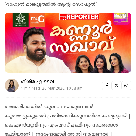
'രാഹുൽ മാങ്കൂട്ടത്തിൽ ആന്റി സോഷ്യൽ'
ശിശിര എ വൈ
1 min read|26 Mar 2026, 10:58 am
അമേരിക്കയില്‍ യുദ്ധം നടക്കുമ്പോള്‍
കൂത്താട്ടുകുളത്ത് പ്രതിഷേധിക്കുന്നതില്‍ കാര്യമുണ്ട് |
കെഎസ്‌യുവിനും എംഎസ്എഫിനും സമരങ്ങൾ
പേടിയാണ് | നരേന്ദ്രമോദി ആന്റി നാഷണൽ |