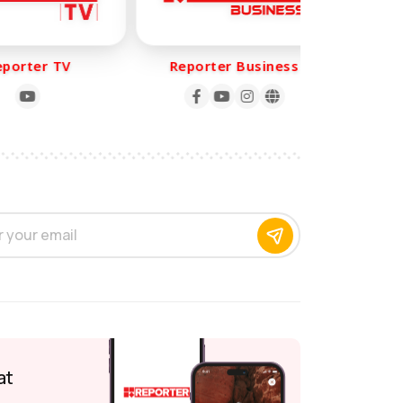
orter TV
Reporter Business
Rep
at