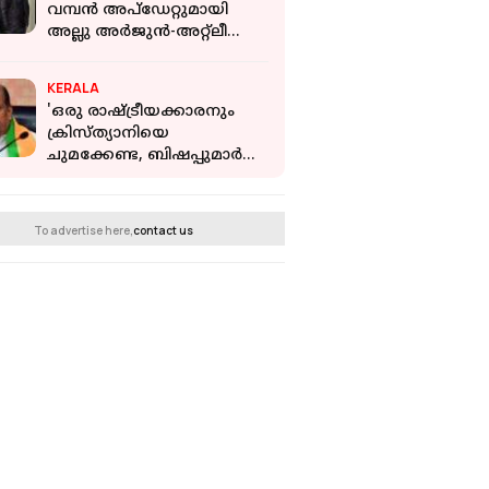
വമ്പൻ അപ്‌ഡേറ്റുമായി
അല്ലു അർജുൻ-അറ്റ്ലീ
ചിത്രം; വരുന്നത് പോസ്റ്ററോ
ടീസറോ?
KERALA
'ഒരു രാഷ്ട്രീയക്കാരനും
ക്രിസ്ത്യാനിയെ
ചുമക്കേണ്ട, ബിഷപ്പുമാർ
അടിമകളല്ല'; FCRA യിൽ പി
സി ജോർജിനെതിരെ
കെസിബിസി
To advertise here,
contact us