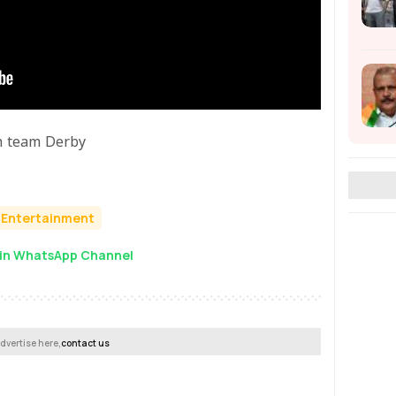
th team Derby
Entertainment
in WhatsApp Channel
dvertise here,
contact us