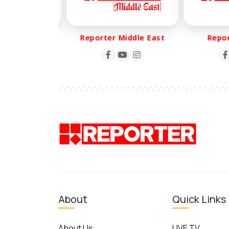
r Life
Reporter Middle East
Report
About
Quick Links
About Us
LIVE TV