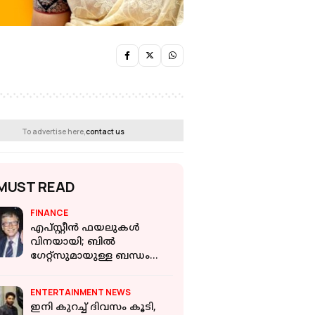
To advertise here,
contact us
MUST READ
FINANCE
എപ്സ്റ്റീന്‍ ഫയലുകള്‍
വിനയായി; ബില്‍
ഗേറ്റ്സുമായുള്ള ബന്ധം
അവസാനിപ്പിച്ച് വാറന്‍
ബഫറ്റ്
ENTERTAINMENT NEWS
ഇനി കുറച്ച് ദിവസം കൂടി,