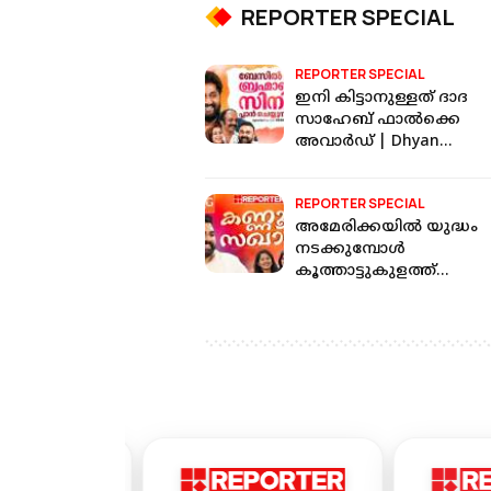
REPORTER SPECIAL
REPORTER SPECIAL
ഇനി കിട്ടാനുള്ളത് ദാദ
സാഹേബ് ഫാൽക്കെ
അവാർഡ് | Dhyan
Sreenivasan | VIshnu |
Bheeshmar
REPORTER SPECIAL
അമേരിക്കയിൽ യുദ്ധം
നടക്കുമ്പോൾ
കൂത്താട്ടുകുളത്ത്
പ്രതിഷേധിക്കുന്നതിൽ
കാര്യമുണ്ട് | P S Sanjeev |
Youth