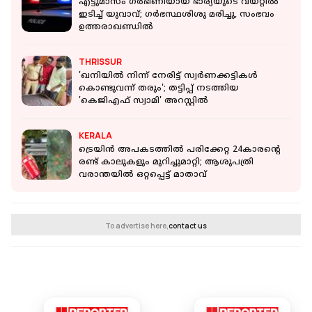
എട്ടുമാസം ഗര്‍ഭിണിയായ ഭാര്യയുടെ വയറ്റില്‍
ഇടിച്ച് യുവാവ്; ഗര്‍ഭസ്ഥശിശു മരിച്ചു, സംഭവം
ഉത്തരാഖണ്ഡില്‍
THRISSUR
'ഖനിയില്‍ നിന്ന് നേരിട്ട് സ്വര്‍ണക്കട്ടികള്‍
കൊണ്ടുവന്ന് തരും'; തട്ടിപ്പ് നടത്തിയ
'കെജിഎഫ് സ്വാമി' അറസ്റ്റില്‍
KERALA
ട്രെയിൻ അപകടത്തിൽ പരിക്കേറ്റ 24കാരന്റെ
രണ്ട് കാലുകളും മുറിച്ചുമാറ്റി; ആശുപത്രി
വരാന്തയില്‍ ഒറ്റപ്പെട്ട് മാതാവ്
To advertise here,
contact us