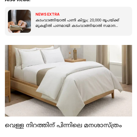
Also Read:
NEWS EXTRA
കടംവാങ്ങിയാല്‍ പണി കിട്ടും; 20,000 രൂപയ്ക്ക്
മുകളില്‍ പണമായി കടംവാങ്ങിയാല്‍ സമാന
തുക പിഴനല്‍കണം
വെള്ള നിറത്തിന് പിന്നിലെ മനശാസ്ത്രം