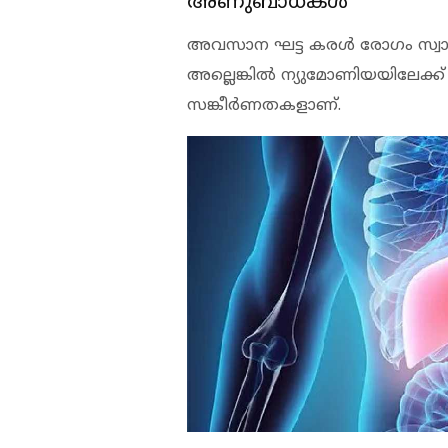
അണുബാധകള്‍
അവസാന ഘട്ട കരള്‍ രോഗം സ്വാഭ
അല്ലെങ്കില്‍ ന്യുമോണിയയിലേക്ക
സങ്കീര്‍ണതകളാണ്.