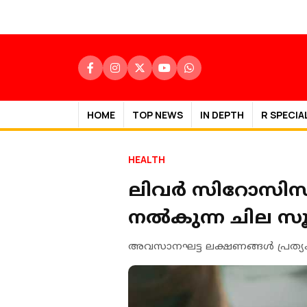
HOME
TOP NEWS
IN DEPTH
R SPECIA
HEALTH
ലിവര്‍ സിറോസിസ
നല്‍കുന്ന ചില 
അവസാനഘട്ട ലക്ഷണങ്ങള്‍ പ്രത്യക