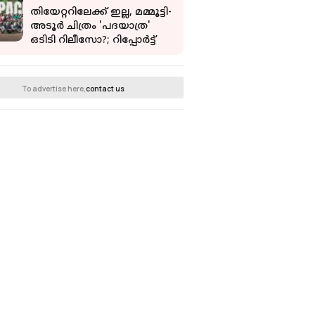
തിയേറ്ററിലേക്ക് ഇല്ല, മമ്മൂട്ടി-
അടൂർ ചിത്രം 'പദയാത്ര'
ഒടിടി റിലീസോ?; റിപ്പോർട്ട്
To advertise here,
contact us