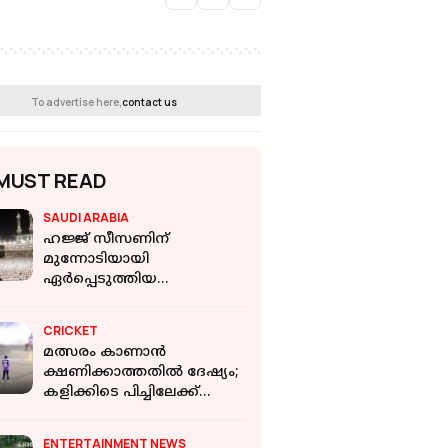
To advertise here,
contact us
MUST READ
SAUDI ARABIA
ഹജ്ജ് സീസണിന്
മുന്നോടിയായി
ഏർപ്പെടുത്തിയ
നിയന്ത്രണങ്ങൾ
തിരിച്ചടിയായി; മലയാളികൾ
CRICKET
ഉൾപ്പെടെ സൗദിയിൽ
മത്സരം കാണാൻ
കുടുങ്ങി
ക്ഷണിക്കാത്തതിൽ ദേഷ്യം;
കളിക്കിടെ പിച്ചിലേക്ക്
ട്രാക്ടർ ഓടിച്ചുകയറ്റി
രാഷ്ട്രീയ നേതാവ്
ENTERTAINMENT NEWS