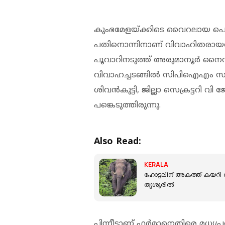
കുംഭമേളയ്ക്കിടെ വൈറലായ പെണ്‍കുട
പതിനൊന്നിനാണ് വിവാഹിതരായത
പൂവാറിനടുത്ത് അരുമാനൂര്‍ നൈനാ
വിവാഹച്ചടങ്ങില്‍ സിപിഐഎം സംസ്ഥ
ശിവന്‍കുട്ടി, ജില്ലാ സെക്രട്ടറി
പങ്കെടുത്തിരുന്നു.
Also Read:
KERALA
ഹോട്ടലിന് അകത്ത് കയറി ആക്
തൃശൂരില്‍
പിന്നീടാണ് ഫര്‍മാനെതിരെ മധ്