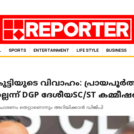
L
SPORTS
ENTERTAINMENT
LIFE STYLE
BUSINESS
്ടിയുടെ വിവാഹം: പ്രായപൂർത
െന്ന് DGP ദേശീയSC/ST കമ്മീ
ചാരണം തെറ്റാണെന്നും അറിയിക്കാന്‍ ഡിജിപി