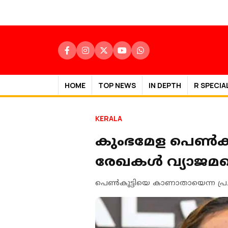
HOME
TOP NEWS
IN DEPTH
R SPECIA
KERALA
കുംഭമേള പെൺകുട
രേഖകൾ വ്യാജമല്ല
പെണ്‍കുട്ടിയെ കാണാതായെന്ന പ്ര