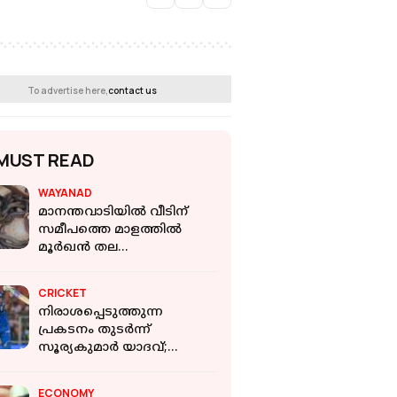
To advertise here,
contact us
MUST READ
WAYANAD
മാനന്തവാടിയില്‍ വീടിന്
സമീപത്തെ മാളത്തിൽ
മൂര്‍ഖന്‍ തല
പുറത്തേക്കിട്ടു; പിന്നാലെ
കണ്ടെത്തിയത് 25 മൂര്‍ഖനെ
CRICKET
നിരാശപ്പെടുത്തുന്ന
പ്രകടനം തുടർന്ന്
സൂര്യകുമാർ യാദവ്;
താരത്തെ
കാത്തിരിക്കുന്നത് വലിയ
ECONOMY