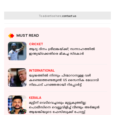
To advertise here,
contact us
MUST READ
CRICKET
ആദ്യ ദിനം ശ്രീലങ്കയ്ക്ക്; സന്നാഹത്തിൽ
ഇന്ത്യയ്‌ക്കെതിരെ മികച്ച സ്കോർ
INTERNATIONAL
യുദ്ധത്തിൽ നിന്നും പിന്മാറാനുള്ള വഴി
കണ്ടെത്തേണ്ടതുണ്ട്: US സൈനിക മേധാവി
നിലപാട് പറഞ്ഞതായി റിപ്പോർട്ട്
KERALA
മുട്ടിന് വെടിവെച്ചാലും മുട്ടുകുത്തില്ല:
പൊലീസിനെ വെല്ലുവിളിച്ച് വീണ്ടും അർജുൻ
ആയങ്കിയുടെ ഫേസ്ബുക്ക് പോസ്റ്റ്