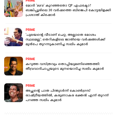
PRIME
മോദി 'aura' കുറഞ്ഞതോ CJP എഫക്ടോ?
ബങ്കിപ്പൂരിലെ 30 വർഷത്തെ ബിജെപി കോട്ടയിളക്കി
പ്രശാന്ത് കിഷോർ
PRIME
'പുലയന്റെ വീടാണ് ചെറ്റ, അല്ലാതെ മോശം
സ്ഥലമല്ല'; തെറികളിലെ ജാതിയെ വർഷങ്ങൾക്ക്
മുൻപേ തുറന്നുകാണിച്ച സലിം കുമാർ
PRIME
കറുത്ത വസ്ത്രവും തൊപ്പിയുമണിഞ്ഞെത്തി:
തീവ്രവാദിചാപ്പയുടെ മുനയൊടിച്ച സലിം കുമാര്‍
PRIME
അച്ഛന്റെ പാത പിന്തുടര്‍ന്ന് കോണ്‍ഗ്രസ്
രാഷ്ട്രീയത്തില്‍, കരുണാകര ഭക്തന്‍ എന്ന് തുറന്ന്
പറഞ്ഞ സലിം കുമാർ