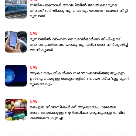
ബലിപെരുന്നാൾ അവധിയിൽ യാത്രക്കാരുടെ
തിരക്ക് വർദ്ധിക്കുന്നു; പൊതു​ഗതാ​ഗത സമയം നീട്ടി
ദുബായ്
UAE
ദുബായിൽ വാഹന ഡ്രൈവർമാർക്ക് ജിപിഎസ്
തടസം പ്രതിസന്ധിയാകുന്നു; പരിഹാരം നിർദ്ദേശിച്ച്
അധികൃതർ
UAE
ആകാശപ്രേമികൾക്ക് സന്തോഷവാർത്ത; യുഎഇ
ഉൾപ്പെടെയുള്ള രാജ്യങ്ങളിൽ ഞായറാഴ്ച 'ബ്ലൂ മൂൺ'
ദൃശ്യമാകും
UAE
യുഎഇ നിവാസികൾക്ക് ആശ്വാസം; ഗുരുതര
രോഗങ്ങൾക്കുള്ള നൂറിലധികം മരുന്നുകളുടെ വില
കുത്തനെ കുറച്ചു