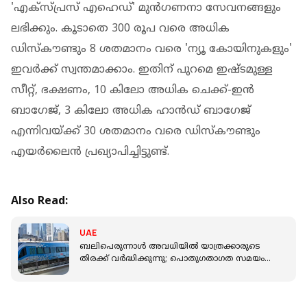
'എക്സ്പ്രസ് എഹെഡ്' മുൻഗണനാ സേവനങ്ങളും
ലഭിക്കും. കൂടാതെ 300 രൂപ വരെ അധിക
ഡിസ്‌കൗണ്ടും 8 ശതമാനം വരെ 'ന്യൂ കോയിനുകളും'
ഇവർക്ക് സ്വന്തമാക്കാം. ഇതിന് പുറമെ ഇഷ്ടമുള്ള
സീറ്റ്, ഭക്ഷണം, 10 കിലോ അധിക ചെക്ക്-ഇൻ
ബാഗേജ്, 3 കിലോ അധിക ഹാൻഡ് ബാഗേജ്
എന്നിവയ്ക്ക് 30 ശതമാനം വരെ ഡിസ്‌കൗണ്ടും
എയർലൈൻ പ്രഖ്യാപിച്ചിട്ടുണ്ട്.
Also Read:
UAE
ബലിപെരുന്നാൾ അവധിയിൽ യാത്രക്കാരുടെ
തിരക്ക് വർദ്ധിക്കുന്നു; പൊതു​ഗതാ​ഗത സമയം
നീട്ടി ദുബായ്