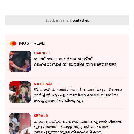
To advertise here,
contact us
MUST READ
CRICKET
ടോസ് ഭാഗ്യം സൺറൈസേഴ്‌സ്
ഹൈദരാബാദിന്; ബൗളിങ് തിരഞ്ഞെടുത്തു
NATIONAL
ED റെയ്ഡ്: ഡൽഹിയിൽ നടത്തിയ പ്രതിഷേധ
മാർച്ചിൽ എം എ ബേബിക്ക് നേരെ പൊലീസ്
കയ്യേറ്റമെന്ന് സിപിഐഎം
KERALA
ഇ ഡി റെയ്ഡ്: ബിജെപി കേന്ദ്ര ഏജന്‍സികളെ
ദുരുപയോഗം ചെയ്യുന്നു, പ്രതിപക്ഷത്തെ
ഭയപ്പെടുത്താനുള്ള നീക്കം: ഡി രാജ