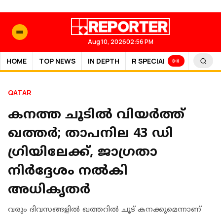
Aug 10, 2026
02:56 PM
HOME
TOP NEWS
IN DEPTH
R SPECIAL
SPORTS
QATAR
കനത്ത ചൂടിൽ വിയർത്ത്
ഖത്തർ; താപനില 43 ഡി​
ഗ്രിയിലേക്ക്, ജാ​ഗ്രതാ
നിർദ്ദേശം നൽകി
അധികൃതർ
വരും ദിവസങ്ങളിൽ ഖത്തറിൽ ചൂട് കനക്കുമെന്നാണ്