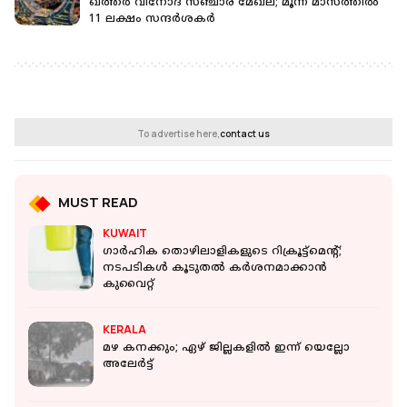
ഖത്തർ വിനോദ സഞ്ചാര മേഖല; മൂന്ന് മാസത്തിൽ
11 ലക്ഷം സന്ദർശകർ
To advertise here,
contact us
MUST READ
KUWAIT
ഗാർഹിക തൊഴിലാളികളുടെ റിക്രൂട്ട്മെന്റ്;
നടപടികൾ കൂടുതൽ കർശനമാക്കാൻ
കുവൈറ്റ്
KERALA
മഴ കനക്കും; ഏഴ് ജില്ലകളില്‍ ഇന്ന് യെല്ലോ
അലേര്‍ട്ട്