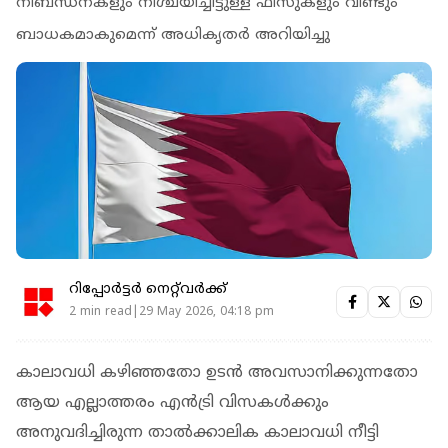
നിബന്ധനകളും നിശ്ചയിച്ചിട്ടുള്ള ഫീസുകളും വീണ്ടും
ബാധകമാകുമെന്ന് അധികൃതർ അറിയിച്ചു
റിപ്പോർട്ടർ നെറ്റ്‌വര്‍ക്ക്‌
2 min read|29 May 2026, 04:18 pm
കാലാവധി കഴിഞ്ഞതോ ഉടൻ അവസാനിക്കുന്നതോ
ആയ എല്ലാത്തരം എൻട്രി വിസകൾക്കും
അനുവദിച്ചിരുന്ന താൽക്കാലിക കാലാവധി നീട്ടി