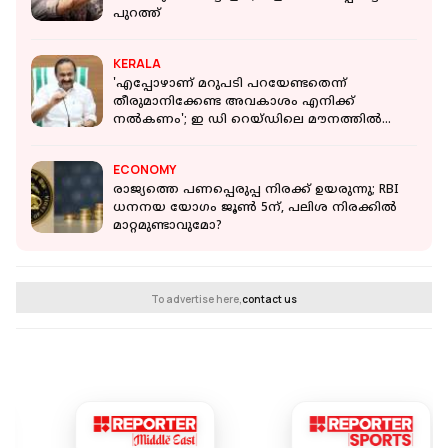
പുറത്ത്
KERALA
'എപ്പോഴാണ് മറുപടി പറയേണ്ടതെന്ന്
തീരുമാനിക്കേണ്ട അവകാശം എനിക്ക്
നൽകണം'; ഇ ഡി റെയ്ഡിലെ മൗനത്തിൽ
മുഖ്യമന്ത്രി
ECONOMY
രാജ്യത്തെ പണപ്പെരുപ്പ നിരക്ക് ഉയരുന്നു; RBI
ധനനയ യോഗം ജൂണ്‍ 5ന്, പലിശ നിരക്കില്‍
മാറ്റമുണ്ടാവുമോ?
To advertise here,
contact us