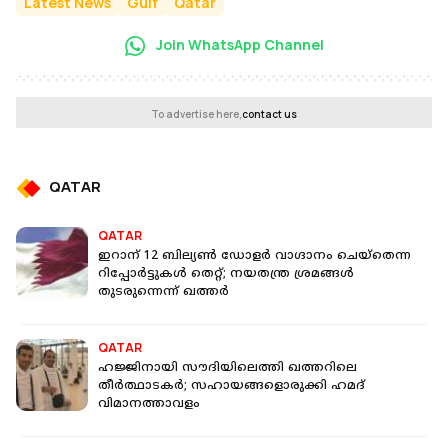
Latest News
Gulf
Qatar
Join WhatsApp Channel
To advertise here,
contact us
QATAR
QATAR
ഇറാന് 12 ബില്യൺ ഡോളർ വാഗ്ദാനം ചെയ്തെന്ന
റിപ്പോർട്ടുകൾ തെറ്റ്; നയതന്ത്ര ശ്രമങ്ങൾ
തുടരുന്നെന്ന് ഖത്തർ
QATAR
ഹജ്ജിനായി സൗദിയിലെത്തി ഖത്തറിലെ
തീർത്ഥാടകർ; സഹായങ്ങളൊരുക്കി ഹമദ്
വിമാനത്താവളം