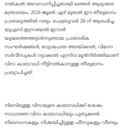
നൽകൽ അവസാനിപ്പിച്ചതായി ഖത്തർ ആഭ്യന്തര
മന്ത്രാലയം. 2026 ജൂൺ ഏഴ് മുതൽ ഈ തീരുമാനം
പ്രാബല്യത്തിൽ വരും. ഫെബ്രുവരി 28-ന് ആരംഭിച്ച
യുഎസ്-ഇസ്രയേൽ-ഇറാൻ
യുദ്ധത്തെത്തുടർന്നുണ്ടായ പ്രാദേശിക
സംഘർഷങ്ങൾ, വ്യോമപാത അടയ്ക്കൽ, വിമാന
സർവീസുകൾ റദ്ദാക്കൽ എന്നിവ മുൻനിർത്തിയാണ്
വിസ കാലാവധി നീട്ടിനൽകാനുള്ള തീരുമാനം
പ്രഖ്യാപിച്ചത്.
നിലവിലുള്ള വിസയുടെ കാലാവധിക്ക് ശേഷം
സാധാരണ വിസ കാലാവധിയും പുതുക്കൽ
നിബന്ധനകളും നിശ്ചയിച്ചിട്ടുള്ള ഫീസുകളും വീണ്ടും