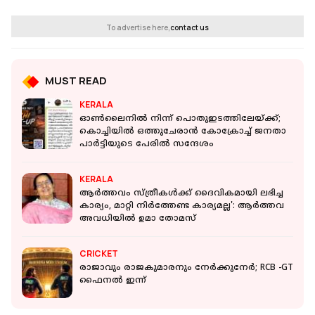
To advertise here,
contact us
MUST READ
KERALA
ഓൺലൈനിൽ നിന്ന് പൊതുഇടത്തിലേയ്ക്ക്;
കൊച്ചിയിൽ ഒത്തുചേരാൻ കോക്രോച്ച് ജനതാ
പാർട്ടിയുടെ പേരിൽ സന്ദേശം
KERALA
ആര്‍ത്തവം സ്ത്രീകള്‍ക്ക് ദൈവികമായി ലഭിച്ച
കാര്യം, മാറ്റി നിര്‍ത്തേണ്ട കാര്യമല്ല': ആർത്തവ
അവധിയിൽ ഉമാ തോമസ്
CRICKET
രാജാവും രാജകുമാരനും നേർക്കുനേർ; RCB -GT
ഫൈനൽ ഇന്ന്