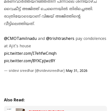
മരണവാർത്തയറിഞ്ഞതിന് പിന്നാലെ ശനിയാഴ്ച
വൈകീട്ട് അജിത്ത് ചെന്നൈയിൽ തിരിച്ചെത്തി.
രാത്രിയോടെയാണ് വിജയ് അജിത്തിന്റെ
വീട്ടിലെത്തിയത്.
@CMOTamilnadu
and
@trishtrashers
pay condolences
at Ajit’s house
pic.twitter.com/I7ehfwCmqh
pic.twitter.com/8YXCpJwz8Y
— sridevi sreedhar (@sridevisreedhar)
May 31, 2026
Also Read: