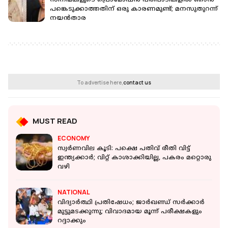
സിനിമകളുടെ പ്രൊമോഷൻ പരിപാടികളിൽ ഞാൻ
പങ്കെടുക്കാത്തതിന് ഒരു കാരണമുണ്ട്; മനസുതുറന്ന്
നയൻ‌താര
To advertise here,
contact us
MUST READ
ECONOMY
സ്വർണവില കൂടി: പക്ഷെ പതിവ് രീതി വിട്ട്
ഇന്ത്യക്കാർ; വിറ്റ് കാശാക്കിയില്ല, പകരം മറ്റൊരു
വഴി
NATIONAL
വിദ്യാര്‍ത്ഥി പ്രതിഷേധം; ജാര്‍ഖണ്ഡ് സര്‍ക്കാര്‍
മുട്ടുമടക്കുന്നു; വിവാദമായ മൂന്ന് പരീക്ഷകളും
റദ്ദാക്കും