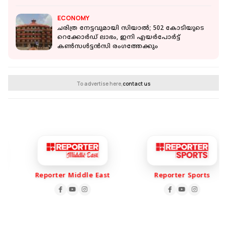
ECONOMY
ചരിത്ര നേട്ടവുമായി സിയാല്‍; 502 കോടിയുടെ
റെക്കോർഡ് ലാഭം, ഇനി എയർപോർട്ട്
കൺസൾട്ടൻസി രംഗത്തേക്കും
To advertise here,
contact us
Reporter Middle East
Reporter Sports