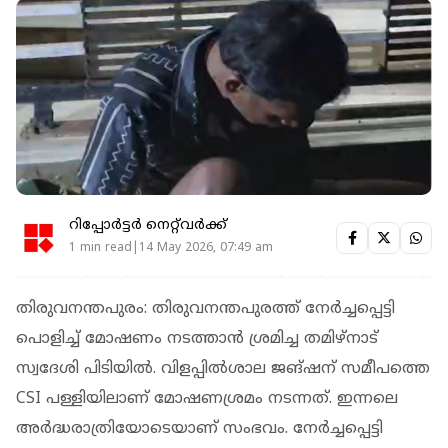
റിപ്പോർട്ടർ നെറ്റ്‌വര്‍ക്ക്‌
1 min read|14 May 2026, 07:49 am
തിരുവനന്തപുരം: തിരുവനന്തപുരത്ത് നേർച്ചപ്പെട്ടി
പൊളിച്ച് മോഷണം നടത്താൻ ശ്രമിച്ച തമിഴ്‌നാട്
സ്വദേശി പിടിയിൽ. വിളപ്പിൽശാല ജങ്ഷന് സമീപത്തെ
CSI പള്ളിയിലാണ് മോഷണശ്രമം നടന്നത്. ഇന്നലെ
അർദ്ധരാത്രിയോടെയാണ് സംഭവം. നേർച്ചപ്പെട്ടി