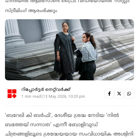
ഹിന്ദിയിൽ ആമസോൺ പ്രൈം വീഡിയോയിൽ ‘സിസ്റ്റം’
സ്ട്രീമിംഗ് ആരംഭിക്കും
റിപ്പോർട്ടർ നെറ്റ്‌വര്‍ക്ക്‌
1 min read|13 May 2026, 10:20 pm
‘ബറേലി കി ബർഫി’, ദേശീയ ശ്രദ്ധ നേടിയ ‘നിൽ
ബത്തേയ് സന്നാത’ എന്നീ ബോളിവുഡ്
ചിത്രങ്ങളിലൂടെ ശ്രദ്ധേയയായ സംവിധായിക അശ്വിനി