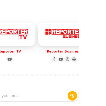
porter TV
Reporter Business
Re