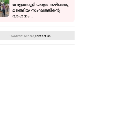
വേളാങ്കണ്ണി യാത്ര കഴിഞ്ഞു
മടങ്ങിയ സംഘത്തിൻ്റെ
വാഹനം
അപകടത്തിൽപ്പെട്ടു ; 16
പേ‍ർക്ക് പരിക്ക്
To advertise here,
contact us