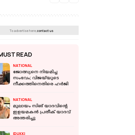
To advertise here,
contact us
MUST READ
NATIONAL
ജോത്സ്യനെ നിയമിച്ച
സംഭവം; വിജയ്‌യുടെ
നീക്കത്തിനെതിരെ ഹര്‍ജി
NATIONAL
മുലായം സിങ് യാദവിന്റെ
ഇളയമകന്‍ പ്രതീക് യാദവ്
അന്തരിച്ചു
IDUKKI