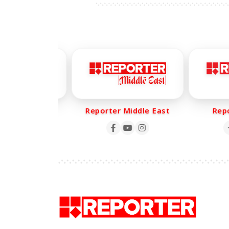
er Life
Reporter Middle East
Report