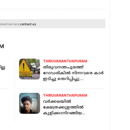
dvertise here,
contact us
AM
THIRUVANANTHAPURAM
്ല;
തിരുവനന്തപുരത്ത്
റോഡരികില്‍ നിന്നവരെ കാര്‍
ഇടിച്ചു തെറിപ്പിച്ചു;
വിദ്യാര്‍ത്ഥിനിക്ക് ദാരുണാന്ത്യം
THIRUVANANTHAPURAM
വർക്കലയിൽ
ക്ഷേത്രക്കുളത്തിൽ
കുളിക്കാനിറങ്ങിയ
് പേർ
ജാർഖണ്ഡ് സ്വദേശി മുങ്ങി
മരിച്ചു