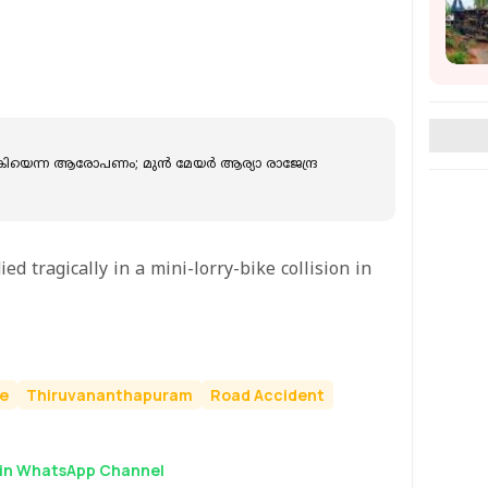
കി​യെ​ന്ന ആ​രോ​പ​ണം; മു​ൻ മേ​യ‍ർ ആ​ര്യാ രാ​ജേ​ന്ദ്ര​
d tragically in a mini-lorry-bike collision in
ve
Thiruvananthapuram
Road Accident
in WhatsApp Channel