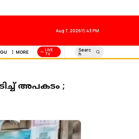
Aug 7, 2026
11:43 PM
Searc
LIVE
GULF NEWS
MORE
h
TV
ിച്ച് അപകടം ;