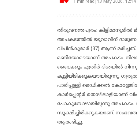
1 min read|13 May 2026, 12:14
തിരുവനന്തപുരം: കിളിമാനൂരിൽ മി
അപകടത്തിൽ യുവാവിന് ദാരുണാന്ത
വിപിൻകുമാർ (37) ആണ് മരിച്ചത്.
മണിയോടെയാണ് അപകടം. നിലമേ
ബൈക്കും എതിർ ദിശയിൽ നിന്നു
കൂട്ടിയിടിക്കുകയായിരുന്നു. ഗു
പാരിപ്പള്ളി മെഡിക്കൽ കോളേജിൽ 
കാർപ്പെൻ്റർ തൊഴിലാളിയാണ് വി
പോകുമ്പോഴായിരുന്നു അപകടം. മ
സൂക്ഷിച്ചിരിക്കുകയാണ്. സംഭവ
ആരംഭിച്ചു.