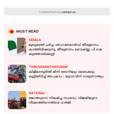
To advertise here,
contact us
MUST READ
KERALA
മുഖ്യമന്ത്രി ചര്‍ച്ച: ഹൈക്കമാന്‍ഡ് തീരുമാനം
കാത്തിരിക്കുന്നു, തീരുമാനം വൈകില്ല: പി കെ
കുഞ്ഞാലിക്കുട്ടി
THIRUVANANTHAPURAM
കിളിമാനൂരിൽ മിനി ലോറിയും ബൈക്കും
കൂട്ടിയിടിച്ച് അപകടം ; യുവാവിന് ദാരുണാന്ത്യം
NATIONAL
ജോത്സ്യനെ നിയമിച്ച സംഭവം; വിജയ്‌യുടെ
നീക്കത്തിനെതിരെ ഹര്‍ജി