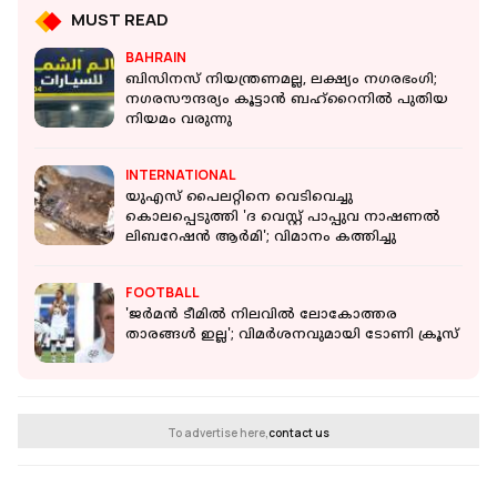
MUST READ
BAHRAIN
ബിസിനസ് നിയന്ത്രണമല്ല, ലക്ഷ്യം നഗരഭംഗി;
നഗരസൗന്ദര്യം കൂട്ടാൻ ബഹ്‌റൈനിൽ പുതിയ
നിയമം വരുന്നു
INTERNATIONAL
യുഎസ് പൈലറ്റിനെ വെടിവെച്ചു
കൊലപ്പെടുത്തി 'ദ വെസ്റ്റ് പാപ്പുവ നാഷണല്‍
ലിബറേഷന്‍ ആര്‍മി'; വിമാനം കത്തിച്ചു
FOOTBALL
'ജർമൻ ടീമിൽ നിലവിൽ ലോകോത്തര
താരങ്ങൾ ഇല്ല'; വിമർശനവുമായി ടോണി ക്രൂസ്
To advertise here,
contact us