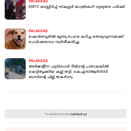
PALAKKAD
KSRTC ബസ്സിടിച്ച് സ്‌കൂട്ടര്‍ യാത്രികന് ഗുരുതര പരിക്ക്
PALAKKAD
ഷൊര്‍ണൂരില്‍ മൂന്നു പേരെ കടിച്ച തെരുവുനായക്ക്
പേവിഷബാധ സ്ഥിരീകരിച്ചു
PALAKKAD
അര്‍ജന്റീന ഫുട്ബാൾ ടീമിന്റെ പതാകയില്‍
കെട്ടിതൂക്കിയ കല്ല് തട്ടി; കെഎസ്ആര്‍ടിസി
ബസിന്റെ ചില്ല് തകര്‍ന്നു
To advertise here,
contact us