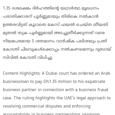
1.35 ദശലക്ഷം ദിർഹത്തിന്റെ യഥാർത്ഥ മൂലധനം
പരാതിക്കാരന് പൂർണ്ണമായും തിരികെ നൽകാൻ
ഉത്തരവിട്ടത് കൂടാതെ കേസ് ഫയൽ ചെയ്ത തീയതി
മുതൽ തുക പൂർണ്ണമായി അടച്ചുതീർക്കുന്നത് വരെ
നിയമപരമായ 5 ശതമാനം വാർഷിക പലിശയും പ്രതി
കോടതി ചിലവുകൾക്കൊപ്പം നൽകണമെന്നും ദുബായ്
സിവിൽ കോടതി വിധിച്ചു.
Content Highlights: A Dubai court has ordered an Arab
businessman to pay Dh1.35 million to his expatriate
business partner in connection with a business fraud
case. The ruling highlights the UAE's legal approach to
resolving commercial disputes and enforcing
accountability in business partnerships involving