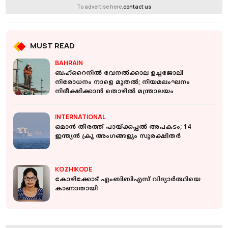
To advertise here,
contact us
MUST READ
BAHRAIN
ബഹ്റൈനിൽ വേനൽക്കാല ഉച്ചജോലി
നിരോധനം നാളെ മുതൽ; നിയമലംഘനം
നിരീക്ഷിക്കാൻ തൊഴിൽ മന്ത്രാലയം
INTERNATIONAL
ഒമാന്‍ തീരത്ത് പായ്ക്കപ്പല്‍ അപകടം; 14
ഇന്ത്യന്‍ ക്രൂ അംഗങ്ങളും സുരക്ഷിതര്‍
KOZHIKODE
കോഴിക്കോട് എംബിബിഎസ് വിദ്യാര്‍ത്ഥിയെ
കാണാതായി