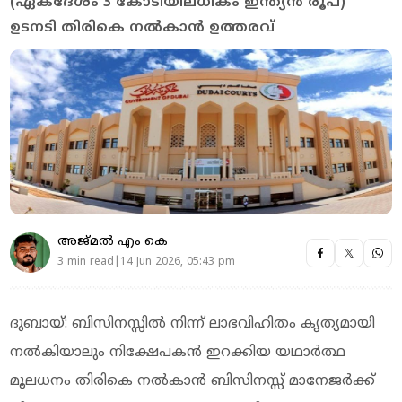
(ഏകദേശം 3 കോടിയിലധികം ഇന്ത്യൻ രൂപ)
ഉടനടി തിരികെ നൽകാൻ ഉത്തരവ്
അജ്മല്‍ എം കെ
3 min read|14 Jun 2026, 05:43 pm
ദുബായ്: ബിസിനസ്സിൽ നിന്ന് ലാഭവിഹിതം കൃത്യമായി
നൽകിയാലും നിക്ഷേപകൻ ഇറക്കിയ യഥാർത്ഥ
മൂലധനം തിരികെ നൽകാൻ ബിസിനസ്സ് മാനേജർക്ക്