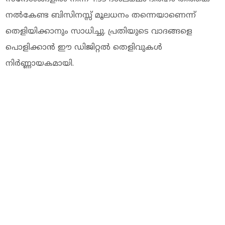
നൽകേണ്ട ബിസിനസ്സ് മൂലധനം തന്നെയാണെന്ന്
തെളിയിക്കാനും സാധിച്ചു. പ്രതിയുടെ വാദങ്ങളെ
പൊളിക്കാൻ ഈ ഡിജിറ്റൽ തെളിവുകൾ
നിർണ്ണായകമായി.