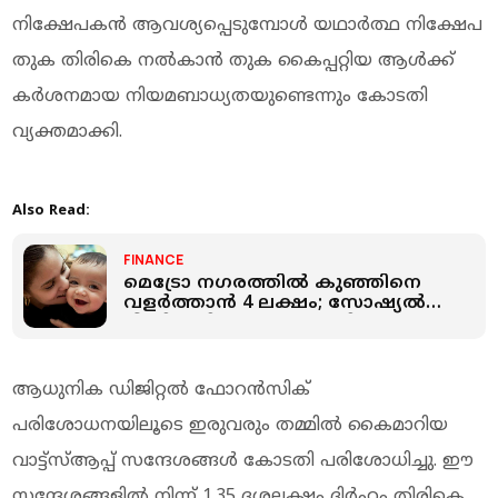
നിക്ഷേപകൻ ആവശ്യപ്പെടുമ്പോൾ യഥാർത്ഥ നിക്ഷേപ
തുക തിരികെ നൽകാൻ തുക കൈപ്പറ്റിയ ആൾക്ക്
കർശനമായ നിയമബാധ്യതയുണ്ടെന്നും കോടതി
വ്യക്തമാക്കി.
Also Read:
FINANCE
മെട്രോ നഗരത്തില്‍ കുഞ്ഞിനെ
വളര്‍ത്താന്‍ 4 ലക്ഷം; സോഷ്യല്‍
മീഡിയയില്‍ വൈറലായി ഒരച്ഛന്റെ
വിഡിയോ
ആധുനിക ഡിജിറ്റൽ ഫോറൻസിക്
പരിശോധനയിലൂടെ ഇരുവരും തമ്മിൽ കൈമാറിയ
വാട്ട്സ്ആപ്പ് സന്ദേശങ്ങൾ കോടതി പരിശോധിച്ചു. ഈ
സന്ദേശങ്ങളിൽ നിന്ന് 1.35 ദശലക്ഷം ദിർഹം തിരികെ