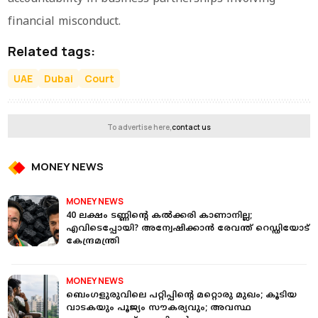
financial misconduct.
Related tags:
UAE
Dubai
Court
To advertise here,
contact us
MONEY NEWS
MONEY NEWS
40 ലക്ഷം ടണ്ണിന്റെ കൽക്കരി കാണാനില്ല;
എവിടെപ്പോയി? അന്വേഷിക്കാൻ രേവന്ത് റെഡ്ഡിയോട്
കേന്ദ്രമന്ത്രി
MONEY NEWS
ബെംഗളുരുവിലെ പറ്റിപ്പിന്റെ മറ്റൊരു മുഖം; കൂടിയ
വാടകയും പൂജ്യം സൗകര്യവും; അവസ്ഥ