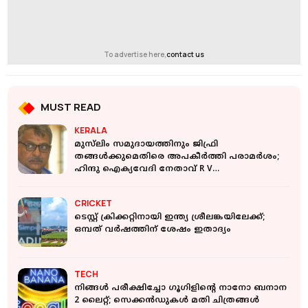
To advertise here,
contact us
MUST READ
KERALA
മുസ്‌ലിം സമുദായത്തിനും ജിഫ്രി
തങ്ങൾക്കുമെതിരെ അപകീർത്തി പരാമർശം;
ഹിന്ദു ഐക്യവേദി നേതാവ് R V
ബാബുവിനെതിരെ കേസ്
CRICKET
ടെസ്റ്റ് ക്രിക്കറ്റിനായി ഇന്ത്യ ശ്രീലങ്കയിലേക്ക്;
ഒമ്പത് വര്‍ഷത്തിന് ശേഷം ഇതാദ്യം
TECH
നിങ്ങള്‍ പരീക്ഷിച്ചോ ഗൂഗിളിന്റെ നാനോ ബനാന
2 ലൈറ്റ്; സെക്കന്‍ഡുകള്‍ മതി ചിത്രങ്ങള്‍