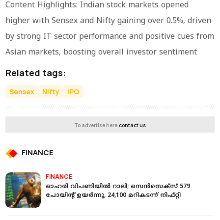
Content Highlights: Indian stock markets opened
higher with Sensex and Nifty gaining over 0.5%, driven
by strong IT sector performance and positive cues from
Asian markets, boosting overall investor sentiment
Related tags:
Sensex
Nifty
IPO
To advertise here,
contact us
FINANCE
FINANCE
ഓഹരി വിപണിയിൽ റാലി; സെൻസെക്‌സ് 579
പോയിന്റ് ഉയർന്നു, 24,100 മറികടന്ന് നിഫ്റ്റി