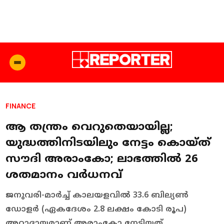
FINANCE
ആ തന്ത്രം വെറുതെയായില്ല;
യുദ്ധത്തിനിടയിലും നേട്ടം കൊയ്ത്
സൗദി അരാംകോ; ലാഭത്തിൽ 26
ശതമാനം വർധനവ്
ജനുവരി-മാർച്ച് കാലയളവിൽ 33.6 ബില്യൺ
ഡോളർ (ഏകദേശം 2.8 ലക്ഷം കോടി രൂപ)
അറ്റാദായമാണ് അരാംകോ നേടിയത്