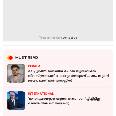
To advertise here,
contact us
MUST READ
KERALA
മലപ്പുറത്ത് മസാജിന് പോയ യുവാവിനെ
വിവസ്ത്രനാക്കി ഫോട്ടോയെടുത്ത് പണം തട്ടാൻ
ശ്രമം; പ്രതികൾ അറസ്റ്റിൽ
INTERNATIONAL
'ഇറാനുമായുള്ള യുദ്ധം അവസാനിപ്പിച്ചിട്ടില്ല':
ബെഞ്ചമിൻ നെതന്യാഹു