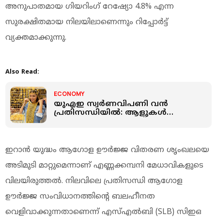
അനുപാതമായ ഗിയറിംഗ് റേഷ്യോ 4.8% എന്ന
സുരക്ഷിതമായ നിലയിലാണെന്നും റിപ്പോർട്ട്
വ്യക്തമാക്കുന്നു.
Also Read:
ECONOMY
യുഎഇ സ്വർണവിപണി വന്‍
പ്രതിസന്ധിയില്‍: ആളുകള്‍
സ്വർണാഭരണങ്ങളോട് നോ
പറയുന്നു; ലക്ഷ്യം വേറെ
ഇറാൻ യുദ്ധം ആഗോള ഊർജ്ജ വിതരണ ശൃംഖലയെ
അടിമുടി മാറ്റുമെന്നാണ് എണ്ണക്കമ്പനി മേധാവികളുടെ
വിലയിരുത്തൽ. നിലവിലെ പ്രതിസന്ധി ആഗോള
ഊർജ്ജ സംവിധാനത്തിന്റെ ബലഹീനത
വെളിവാക്കുന്നതാണെന്ന് എസ്എൽബി (SLB) സിഇഒ