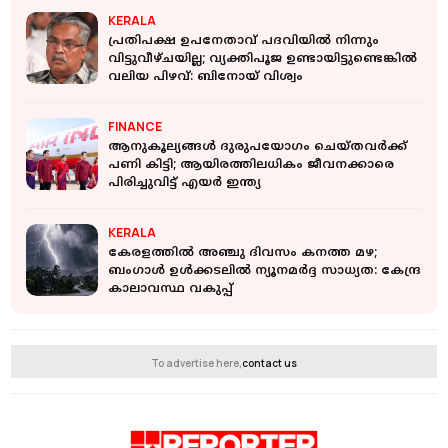
KERALA
പ്രതിപക്ഷ ഉപനേതാവ് പദവിയിൽ നിന്നും
വിട്ടുവീഴ്ചയില്ല; വ്യക്തിപൂജ ഉണ്ടായിട്ടുണ്ടെങ്കിൽ
വലിയ പിഴവ്: ബിനോയ് വിശ്വം
FINANCE
ആനുകൂല്യങ്ങള്‍ ദുരുപയോഗം ചെയ്തവര്‍ക്ക്
പണി കിട്ടി; ആയിരത്തിലധികം ജീവനക്കാരെ
പിരിച്ചുവിട്ട് എയര്‍ ഇന്ത്യ
KERALA
കേരളത്തില്‍ അഞ്ചു ദിവസം കനത്ത മഴ;
ബംഗാള്‍ ഉള്‍ക്കടലില്‍ ന്യൂനമര്‍ദ്ദ സാധ്യത: കേന്ദ്ര
കാലാവസ്ഥ വകുപ്പ്
To advertise here,
contact us