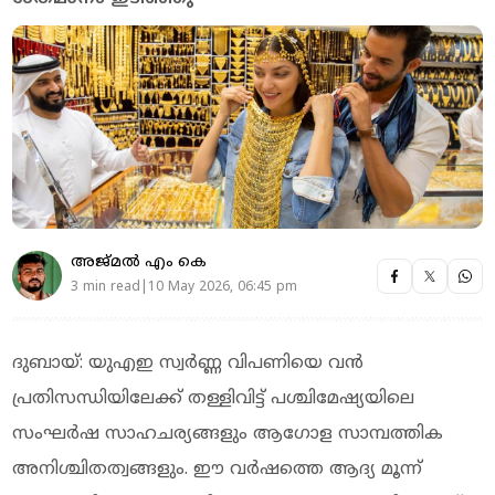
അജ്മല്‍ എം കെ
3 min read|10 May 2026, 06:45 pm
ദുബായ്: യുഎഇ സ്വർണ്ണ വിപണിയെ വൻ
പ്രതിസന്ധിയിലേക്ക് തള്ളിവിട്ട് പശ്ചിമേഷ്യയിലെ
സംഘർഷ സാഹചര്യങ്ങളും ആഗോള സാമ്പത്തിക
അനിശ്ചിതത്വങ്ങളും. ഈ വർഷത്തെ ആദ്യ മൂന്ന്