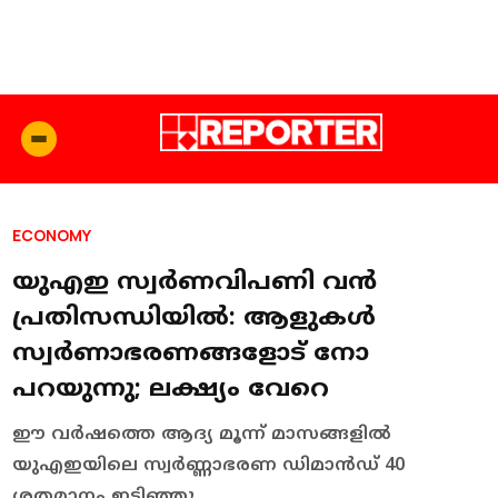
ECONOMY
യുഎഇ സ്വർണവിപണി വന്‍
പ്രതിസന്ധിയില്‍: ആളുകള്‍
സ്വർണാഭരണങ്ങളോട് നോ
പറയുന്നു; ലക്ഷ്യം വേറെ
ഈ വർഷത്തെ ആദ്യ മൂന്ന് മാസങ്ങളിൽ
യുഎഇയിലെ സ്വർണ്ണാഭരണ ഡിമാൻഡ് 40
ശതമാനം ഇടിഞ്ഞു