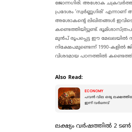
ജോന്നഗിരി. അശോക ചക്രവർത്തി
പ്രദേശം 'സ്വർണ്ണഗിരി' എന്നാണ് അ
അശോകന്റെ ലിഖിതങ്ങൾ ഇവിടെയുള
കണ്ടെത്തിയിട്ടുണ്ട്. ഭൂമിശാസ്
മുൻപ് രൂപപ്പെട്ട ഈ മേഖലയിൽ 
നിക്ഷേപമുണ്ടെന്ന് 1990-കളിൽ
വിശദമായ പഠനത്തിൽ കണ്ടെത്തിയ
Also Read:
ECONOMY
പവന്‍ വില ഒരു ലക്ഷത്തിലേ
ഇന്ന് വർധനവ്
ലക്ഷ്യം വർഷത്തിൽ 2 ടൺ 