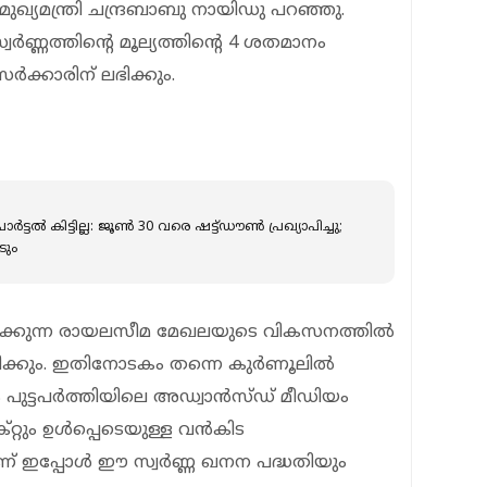
മുഖ്യമന്ത്രി ചന്ദ്രബാബു നായിഡു പറഞ്ഞു.
ർണ്ണത്തിന്റെ മൂല്യത്തിന്റെ 4 ശതമാനം
ർക്കാരിന് ലഭിക്കും.
്ടൽ കിട്ടില്ല: ജൂൺ 30 വരെ ഷട്ട്ഡൗൺ പ്രഖ്യാപിച്ചു;
ടും
നിൽക്കുന്ന രായലസീമ മേഖലയുടെ വികസനത്തിൽ
ിക്കും. ഇതിനോടകം തന്നെ കുർണൂലിൽ
ും പുട്ടപർത്തിയിലെ അഡ്വാൻസ്ഡ് മീഡിയം
്റ്റും ഉൾപ്പെടെയുള്ള വൻകിട
ണ് ഇപ്പോൾ ഈ സ്വർണ്ണ ഖനന പദ്ധതിയും