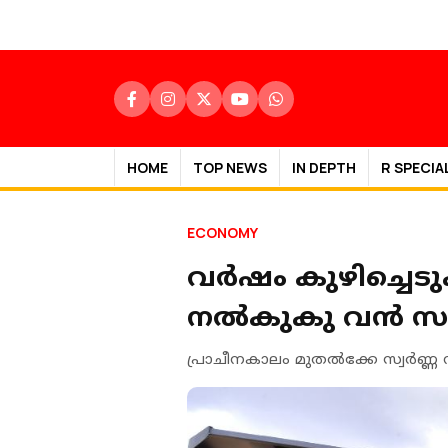
HOME
TOP NEWS
IN DEPTH
R SPECIA
ECONOMY
വർഷം കുഴിച്ചെടുക
നല്‍കുകു വന്‍ സ
പ്രാചീനകാലം മുതൽക്കേ സ്വർണ്ണ 