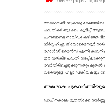
3 min read|26 Jun 2026, 04:56 
അമരാവതി: സ്വകാര്യ മേഖലയിലെ 
പദ്ധതിക്ക് തുടക്കം കുറിച്ച് ആന്ധ
ചന്ദ്രബാബു നായിഡു കഴിഞ്ഞ ദ
നിർവ്വഹിച്ചു. ജിയോമൈസൂർ സർവീസ
ഗോൾഡ് മൈൻസ് എന്നീ കമ്പനി
ഈ വൻകിട പദ്ധതി നടപ്പിലാക്കുന്ന
വേർതിരിച്ചെടുക്കുന്നതും മുതൽ
വരെയുള്ള എല്ലാ പ്രക്രിയകളും 
അശോക ചക്രവർത്തിയുടെ ക
പ്രാചീനകാലം മുതൽക്കേ സ്വർണ്ണ