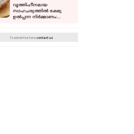
വൃത്തിഹീനമായ
സാഹചര്യത്തില്‍ ഭക്ഷ്യ
ഉല്‍പ്പന്ന നിര്‍മ്മാണം:
മലപ്പുറത്ത് ബ്രഡ് കമ്പനി
അടച്ചുപൂട്ടി
To advertise here,
contact us