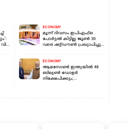
ECONOMY
ച്
മൂന്ന് ദിവസം ഇപിഎഫ്ഒ
ം':
പോർട്ടൽ കിട്ടില്ല: ജൂൺ 30
 വില
വരെ ഷട്ട്ഡൗൺ പ്രഖ്യാപിച്ചു;
ഈ സേവനങ്ങള്‍
തടസ്സപ്പെടും
ECONOMY
ആമസോണ്‍ ഇന്ത്യയില്‍ 48
ബില്യണ്‍ ഡോളര്‍
നിക്ഷേപിക്കും;
പ്രധാനമന്ത്രിയുമായി
കൂടിക്കാഴ്ച നടത്തി ആന്‍ഡി
ജാസി