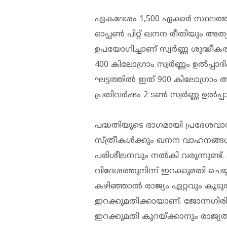
ഏകദേശം 1,500 ഏക്കർ സ്ഥലത്താണ്
ഓപ്പൺ പിറ്റ് ഖനന രീതിയും അത്
ഉപയോഗിച്ചാണ് സ്വർണ്ണ ശുദ്ധീക
400 കിലോഗ്രാം സ്വർണ്ണം ഉൽപ്പാദി
ഘട്ടത്തിൽ ഇത് 900 കിലോഗ്രാം ആ
പ്രതിവർഷം 2 ടൺ സ്വർണ്ണ ഉൽപ്പാ
പദ്ധതിയുടെ ഭാഗമായി പ്രദേശവ
സ്ത്രീകൾക്കും ഖനന വാഹനങ്ങൾ പ
പരിശീലനവും നൽകി വരുന്നുണ്ട്. 
വിദേശത്തുനിന്ന് ഇറക്കുമതി ചെയ്യ
കഴിഞ്ഞാൽ രാജ്യം ഏറ്റവും കൂടു
ഇറക്കുമതിക്കായാണ്. ജോന്നഗിരി
ഇറക്കുമതി കുറയ്ക്കാനും രാജ്