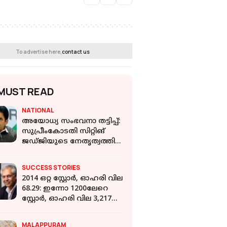
To advertise here,
contact us
MUST READ
NATIONAL
അയോധ്യ സംഭവനാ തട്ടിപ്പ്:
സുപ്രീംകോടതി സിറ്റിങ്
ജഡ്ജിയുടെ നേതൃത്വത്തിൽ
സ്വതന്ത്ര അന്വേഷണം
വേണം: കെ സി
SUCCESS STORIES
വേണുഗോപാൽ
2014 ഒറ്റ സ്റ്റോർ, ഓഹരി വില
68.29: ഇന്നോ 1200ലേറെ
സ്റ്റോർ, ഓഹരി വില 3,217
രൂപ; Westsideന് പിന്നിലെ
ബുദ്ധി
MALAPPURAM