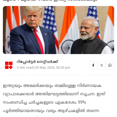
റിപ്പോർട്ടർ നെറ്റ്‌വര്‍ക്ക്‌
3 min read|30 May 2026, 05:00 pm
ഇന്ത്യയും അമേരിക്കയും തമ്മിലുള്ള നിർണായക
വ്യാപാരക്കരാർ അന്തിമഘട്ടത്തിലെന്ന് സൂചന. ഇത്
സംബന്ധിച്ച ചർച്ചകളുടെ ഏകദേശം 99%
പൂർത്തിയായതായും വരും ആഴ്ചകളിൽ തന്നെ