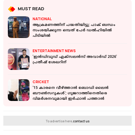
MUST READ
NATIONAL
ആക്രമണത്തിന് പദ്ധതിയിട്ടു; പാക് ബന്ധം
സംശയിക്കുന്ന ഒമ്പത് പേര്‍ ഡല്‍ഹിയില്‍
പിടിയില്‍
ENTERTAINMENT NEWS
'ഇൻഡിവുഡ് എക്സലൻസ് അവാർഡ് 2026'
പ്രതീഷ് ശേഖറിന്
CRICKET
'15 കാരനെ വീഴ്ത്താൻ ബോഡി ലൈൻ
ബൗൺസറുകൾ'; ഗുജറാത്തിനെതിരെ
വിമർശനവുമായി ഇർഫാൻ പത്താൻ
To advertise here,
contact us