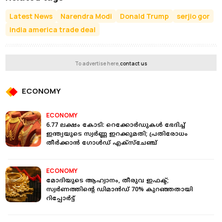
Latest News
Narendra Modi
Donald Trump
serjio gor
india america trade deal
To advertise here,
contact us
ECONOMY
ECONOMY
6.77 ലക്ഷം കോടി: റെക്കോർഡുകൾ ഭേദിച്ച്
ഇന്ത്യയുടെ സ്വർണ്ണ ഇറക്കുമതി; പ്രതിരോധം
തീർക്കാന്‍ ഗോള്‍ഡ് എക്സ്ചേഞ്ച്
ECONOMY
മോദിയുടെ ആഹ്വാനം, തീരുവ ഇഫക്ട്;
സ്വര്‍ണത്തിന്റെ ഡിമാന്‍ഡ് 70% കുറഞ്ഞതായി
റിപ്പോര്‍ട്ട്