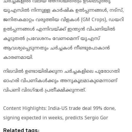
ചർച്ചകളിൽ വലിയ അനിശ്ചിതത്വം ഉടലെടുത്തു.
യു.എസിൽ നിന്നുള്ള കാർഷിക ഉൽപ്പന്നങ്ങൾ, നട്സ്,
ജനിതകമാറ്റം വരുത്തിയ വിളകൾ (GM Crops), ഡയറി
ഉൽപ്പന്നങ്ങൾ എന്നിവയ്ക്ക് ഇന്ത്യൻ വിപണിയിൽ
കൂടുതൽ പ്രവേശനം വേണമെന്ന് യു.എസ്
ആവശ്യപ്പെടുന്നതും ചർച്ചകൾ നീണ്ടുപോകാൻ
കാരണമായി.
നിലവിൽ ഉണ്ടായിരിക്കുന്ന ചർച്ചകളിലെ പുരോഗതി
ഓഹരി വിപണികൾക്കും അനുകൂലമാകുമെന്നാണ്
വിപണി വിദഗ്‌ദ്ധർ പ്രതീക്ഷിക്കുന്നത്.
Content Highlights: India-US trade deal 99% done,
signing expected in weeks, predicts Sergio Gor
Related tags: