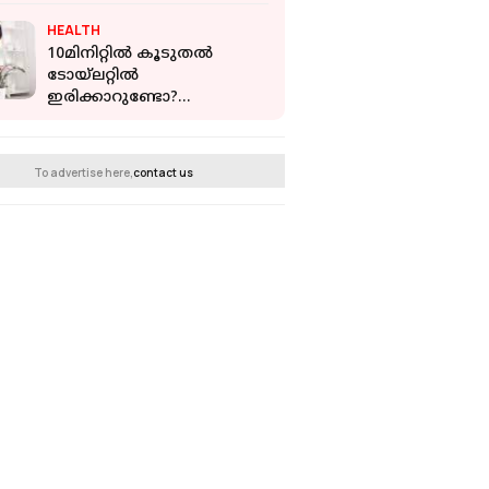
HEALTH
10മിനിറ്റിൽ കൂടുതൽ
ടോയ്‌ലറ്റിൽ
ഇരിക്കാറുണ്ടോ?
ഉണ്ടാകാൻപോകുന്ന
ആരോഗ്യ
പ്രശ്‌നങ്ങളെക്കുറിച്ച്
To advertise here,
contact us
അറിഞ്ഞിരിക്കണം