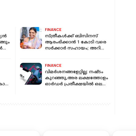
FINANCE
്യൻ
സ്ത്രീകള്‍ക്ക് ബിസിനസ്
്ങും
ആരംഭിക്കാന്‍ 1 കോടി വരെ
ിൽ
സര്‍ക്കാര്‍ സഹായം; അറിയാം
ഈ കിടിലന്‍ പദ്ധതികള്‍
FINANCE
വിമർശന​ങ്ങളേറ്റില്ല; നഷ്ടം
കുറഞ്ഞു,അര ലക്ഷത്തോളം
കോടി
ഓർഡർ പ്രതീക്ഷയിൽ ഒല
ധികം
ഇലക്ട്രിക്