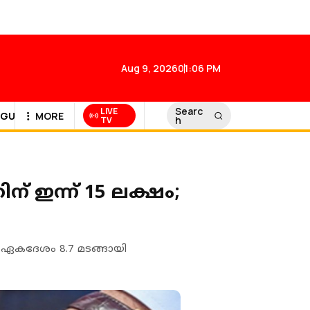
Aug 9, 2026
01:06 PM
Searc
LIVE
GULF NEWS
MORE
h
TV
് ഇന്ന് 15 ലക്ഷം;
 ഏകദേശം 8.7 മടങ്ങായി