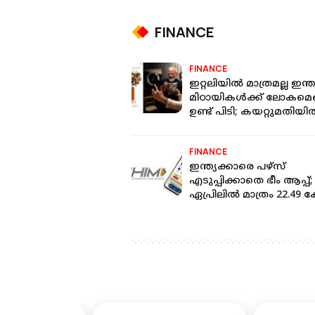
FINANCE
FINANCE
ഇറ്റലിയിൽ മാത്രമല്ല ഇന്ത
മിഠായികൾക്ക് ലോകമെങ
ഉണ്ട് പിടി; കയറ്റുമതിയ
റെക്കോർഡ്
FINANCE
ഇന്ത്യക്കാരെ പഴ്‌സ്
എടുപ്പിക്കാതെ ഭീം ആപ്പ്;
ഏപ്രിലില്‍ മാത്രം 22.49 
ഇടപാടുകള്‍, 3 മടങ്ങില
വളര്‍ച്ച