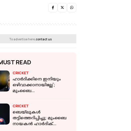
To advertise here,
contact us
MUST READ
CRICKET
ഹാർദിക്കിനെ ഇനിയും
ഒഴിവാക്കാനായില്ലേ';
മുംബൈ
മാനേജ്‌മെന്റിനെതിരെ
വിമർശനവുമായി
CRICKET
മൈക്കൽ വോൺ
ബെയ്ലുകൾ
തട്ടിത്തെറിപ്പിച്ചു; മുംബൈ
നായകൻ ഹാർദിക്
പാണ്ഡ്യയ്ക്ക് പിഴ ശിക്ഷ