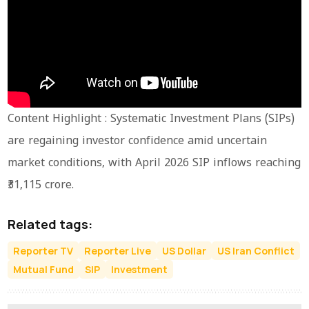
Content Highlight : Systematic Investment Plans (SIPs)
are regaining investor confidence amid uncertain
market conditions, with April 2026 SIP inflows reaching
₹31,115 crore.
Related tags:
Reporter TV
Reporter Live
US Dollar
US Iran Conflict
Mutual Fund
SIP
Investment