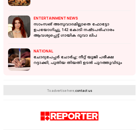
ENTERTAINMENT NEWS
സാംസങ് അനുവാദമില്ലാതെ ഫോട്ടോ
ഉപയോഗിച്ചു, 142 കോടി നഷ്ടപരിഹാരം
ആവശ്യപ്പെട്ട് ഗായിക ദുവാ ലിപ
NATIONAL
ചോദ്യപേപ്പര്‍ ചോര്‍ച്ച; നീറ്റ് യുജി പരീക്ഷ
റദ്ദാക്കി, പുതിയ തിയതി ഉടന്‍ പുറത്തുവിടും
To advertise here,
contact us