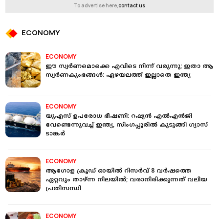
To advertise here,
contact us
ECONOMY
ECONOMY
ഈ സ്വർണമൊക്കെ എവിടെ നിന്ന് വരുന്നു; ഇതാ ആ
സ്വർണകുംഭങ്ങള്‍: ഏഴയലത്ത് ഇല്ലാതെ ഇന്ത്യ
ECONOMY
യുഎസ് ഉപരോധ ഭീഷണി: റഷ്യന്‍ എല്‍എന്‍ജി
വേണ്ടെന്നുവച്ച് ഇന്ത്യ, സിംഗപ്പൂരില്‍ കുടുങ്ങി ഗ്യാസ്
ടാങ്കര്‍
ECONOMY
ആഗോള ക്രൂഡ് ഓയില്‍ റിസര്‍വ് 8 വര്‍ഷത്തെ
ഏറ്റവും താഴ്ന്ന നിലയില്‍; വരാനിരിക്കുന്നത് വലിയ
പ്രതിസന്ധി
ECONOMY