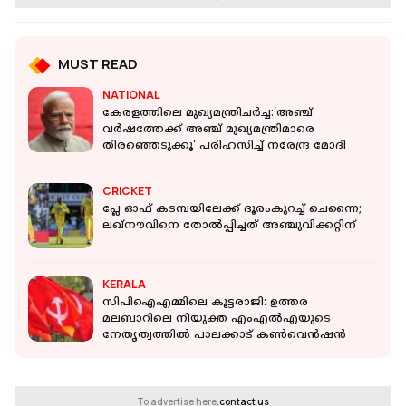
MUST READ
NATIONAL
കേരളത്തിലെ മുഖ്യമന്ത്രിചർച്ച:'അഞ്ച്
വർഷത്തേക്ക് അഞ്ച് മുഖ്യമന്ത്രിമാരെ
തിരഞ്ഞെടുക്കൂ' പരിഹസിച്ച് നരേന്ദ്ര മോദി
CRICKET
പ്ലേ ഓഫ് കടമ്പയിലേക്ക് ദൂരംകുറച്ച് ചെന്നൈ;
ലഖ്‌നൗവിനെ തോല്‍പ്പിച്ചത് അഞ്ചുവിക്കറ്റിന്
KERALA
സിപിഐഎമ്മിലെ കൂട്ടരാജി: ഉത്തര
മലബാറിലെ നിയുക്ത എംഎല്‍എയുടെ
നേതൃത്വത്തില്‍ പാലക്കാട് കണ്‍വെന്‍ഷന്‍
To advertise here,
contact us