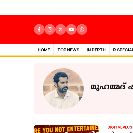
HOME
TOP NEWS
IN DEPTH
R SPECIA
മുഹമ്മദ്
DIGITAL PLUS