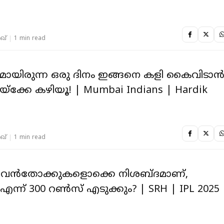
ഖ്
1 min read
മായിരുന്ന ഒരു ദിനം ഇങ്ങനെ കളി കൈവിടാ
ക്കേ കഴിയൂ! | Mumbai Indians | Hardik
ഖ്
1 min read
റെ വൻതോക്കുകളൊക്കെ നിശബ്ദമാണ്,
എന്ന് 300 റൺസ് എടുക്കും? | SRH | IPL 2025