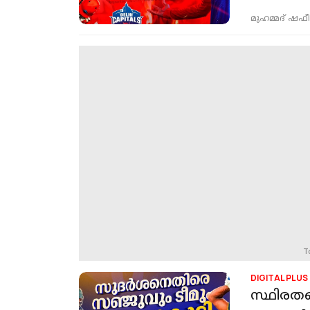
മുഹമ്മദ് ഷഫീ
T
DIGITAL PLUS
സ്ഥിരതയ