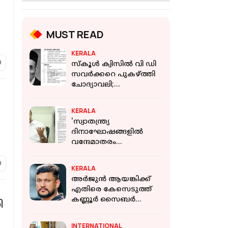
MUST READ
KERALA
സ്‌കൂള്‍ ക്വിസില്‍ വി ഡി
സവര്‍ക്കറെ പുകഴ്ത്തി
ചോദ്യാവലി;
വിവാദമായത്
വിദ്യാഭ്യാസ വകുപ്പ്
KERALA
നല്‍കിയ ചോദ്യം
'സ്വാതന്ത്ര്യ
ദിനാഘോഷങ്ങളിൽ
വന്ദേമാതരം
മുഴുവനായും
ആലപിക്കണം';
KERALA
ഉത്തരവിറക്കി
അര്‍ജുന്‍ ആയങ്കിക്ക്
സംസ്ഥാന സർക്കാർ
എതിരെ കേസെടുത്ത്
കണ്ണൂര്‍ സൈബര്‍
ി
പൊലീസ്
INTERNATIONAL