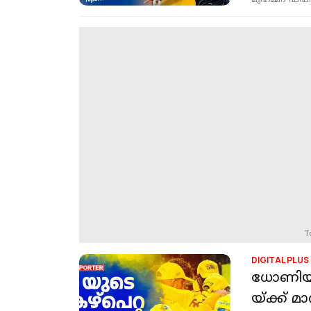
മുഹമ്മദ് ഷഫീ
T
DIGITAL PLUS
ധോണിയു
യ്ക്ക് മ