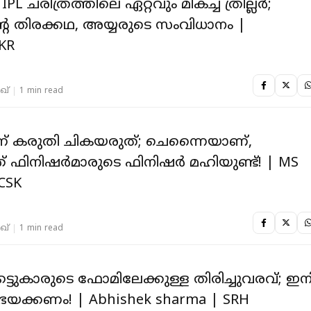
 IPL ചരിത്രത്തിലെ ഏറ്റവും മികച്ച ത്രില്ലർ;
െ തിരക്കഥ, അയ്യരുടെ സംവിധാനം |
KR
ഖ്
1 min read
ന് കരുതി ചികയരുത്; ചെന്നെെയാണ്,
 ഫിനിഷർമാരുടെ ഫിനിഷർ മഹിയുണ്ട്! | MS
CSK
ഖ്
1 min read
െട്ടുകാരുടെ ഫോമിലേക്കുള്ള തിരിച്ചുവരവ്; ഇന
ഭയക്കണം! | Abhishek sharma | SRH