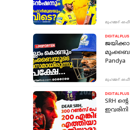
മുഹമ്മദ് ഷഫീ
DIGITAL PLUS
ജയിക്കാ
മുംബൈയ്
Pandya
മുഹമ്മദ് ഷഫീ
DIGITAL PLUS
SRH ന്
ഇവരിനി 