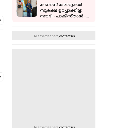
കടലാസ് കരാറുകൾ
സുരക്ഷ ഉറപ്പാക്കില്ല;
സൗദി - പാകിസ്താൻ -
തുർക്കി പ്രതിരോധ
കരാറിനെതിരെ ഇറാൻ
To advertise here,
contact us
To advertise here,
contact us