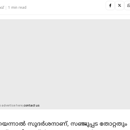
ഖ്
1 min read
o advertise here,
contact us
െന്നാൽ സുദർശനാണ്, സഞ്ജുപ്പട തോറ്റതും