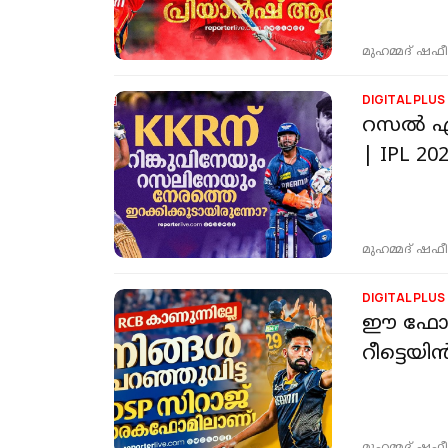
മുഹമ്മദ് ഷഫീ
DIGITAL PLUS
റസൽ ഏഴാമ
| IPL 20
മുഹമ്മദ് ഷഫീ
DIGITAL PLUS
ഈ ഫോമി
റീട്ടെയി