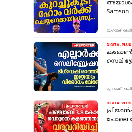
അയാൾക്ക്
Samson
മുഹമ്മദ് ഷഫീ
DIGITAL PLUS
കമോൺ ​
സെലിബ്ര
മുഹമ്മദ് ഷഫീ
DIGITAL PLUS
പ്രിയാൻഷ
പോലെ ധോ