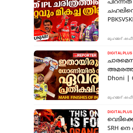
പിറന്നത്
ചഹലിന്റ
PBKSVSK
മുഹമ്മദ് ഷഫീ
DIGITAL PLUS
ചാരമെന്
അമരത്ത്
Dhoni | 
മുഹമ്മദ് ഷഫീ
DIGITAL PLUS
വെടിക്ക
SRH നെ 