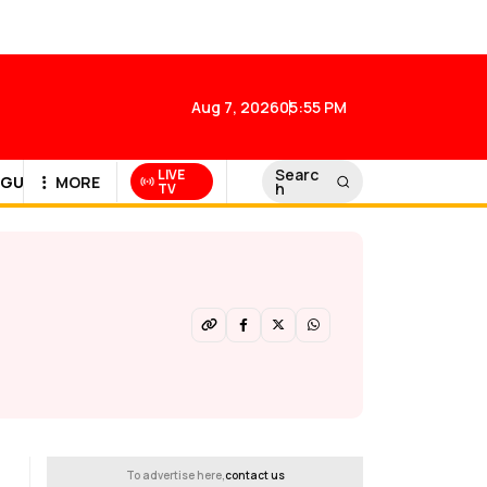
Aug 7, 2026
05:55 PM
Searc
LIVE
GULF NEWS
MORE
h
TV
To advertise here,
contact us