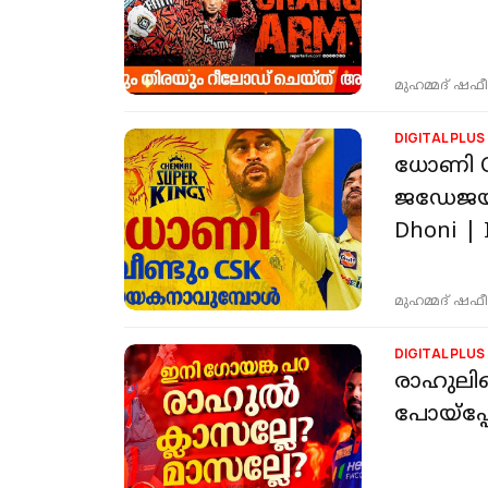
മുഹമ്മദ് ഷഫീ
DIGITAL PLUS
ധോണി C
ജഡേജയു
Dhoni | 
മുഹമ്മദ് ഷഫീ
DIGITAL PLUS
രാഹുലിന
പോയ്പ്പോ