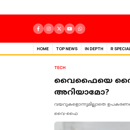
HOME
TOP NEWS
IN DEPTH
R SPECIA
TECH
വൈഫൈയെ വൈ-ഫൈ 
അറിയാമോ?
വയറുകളൊന്നുമില്ലാതെ ഉപകരണങ്ങളെ 
വൈ-ഫൈ