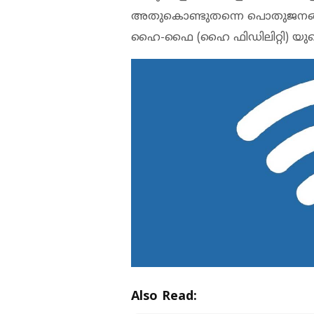
അതുകൊണ്ടുതന്നെ പൊതുജനങ്ങള്‍ക്
ഹൈ-ഫൈ (ഹൈ ഫിഡിലിറ്റി) യുട
Also Read: