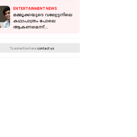
ENTERTAINMENT NEWS
മമ്മൂക്കയുടെ വല്യേട്ടനിലെ
കഥാപാത്രം പോലെ
ആകണമെന്ന്
ആഗ്രഹിച്ചിട്ടുണ്ട്, പക്ഷെ
എനിക്ക് അതിന് ആവില്ല;
നസ്‌ലെൻ
To advertise here,
contact us