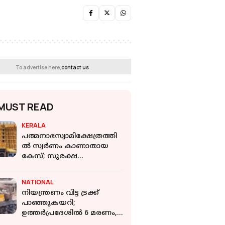
To advertise here,
contact us
MUST READ
KERALA
പത്മനാഭസ്വാമിക്ഷേത്രത്തി
ൽ സ്വർണം കാണാതായ
കേസ്; സുരക്ഷ
ലംഘിക്കുന്നത്
ആദിത്യവര്‍മയുടെ
NATIONAL
അടുപ്പക്കാർ: റിപ്പോർട്ട്
നിയന്ത്രണം വിട്ട ട്രക്ക്
പാഞ്ഞുകയറി;
ഉത്തർപ്രദേശിൽ 6 മരണം, 4
പേർക്ക് പരിക്ക്