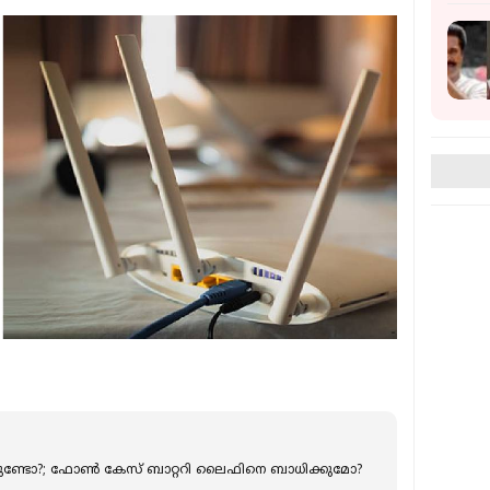
ണ്ടോ?; ഫോണ്‍ കേസ് ബാറ്ററി ലൈഫിനെ ബാധിക്കുമോ?