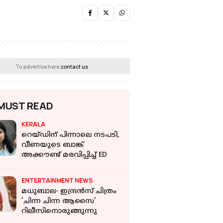
To advertise here,
contact us
MUST READ
KERALA
റെയ്ഡിന് പിന്നാലെ നടപടി,
വീണയുടെ ബാങ്ക്
അക്കൗണ്ട് മരവിപ്പിച്ച് ED
ENTERTAINMENT NEWS
മധുബാല- ഇന്ദ്രന്‍സ് ചിത്രം
'ചിന്ന ചിന്ന ആസൈ'
റിലീസിനൊരുങ്ങുന്നു