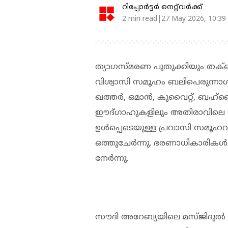
റിപ്പോർട്ടർ നെറ്റ്‌വര്‍ക്ക്‌
2 min read|27 May 2026, 10:39
ത്യാഗസ്മരണ പുതുക്കിയും തക്ബ
വിശ്വാസി സമൂഹം ബലിപെരുന്
ഖത്തർ, ഒമാൻ, കുവൈറ്റ്, ബഹ്‌റ
ഈദ്ഗാഹുകളിലും അതിരാവിലെ ത
ഉൾപ്പെടെയുള്ള പ്രവാസി സമൂഹ
ഒത്തുചേർന്നു. ഭരണാധികാരി
നേർന്നു.
സൗദി അറേബ്യയിലെ മസ്ജിദുൽ 