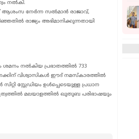
്വം നൽകി.
ക്ക് ആശംസ നേർന്ന സൽമാൻ രാജാവ്,
ഞ്ഞതിൽ രാജ്യം അഭിമാനിക്കുന്നതായി
പം ശമനം നൽകിയ പ്രഭാതത്തിൽ 733
കണക്കിന് വിശ്വാസികൾ ഈദ് നമസ്കാരത്തിൽ
ിറ്റി സ്റ്റേഡിയം ഉൾപ്പെടെയുള്ള പ്രധാന
തൃത്വത്തിൽ മലയാളത്തിൽ ഖുതുബ പരിഭാഷയും