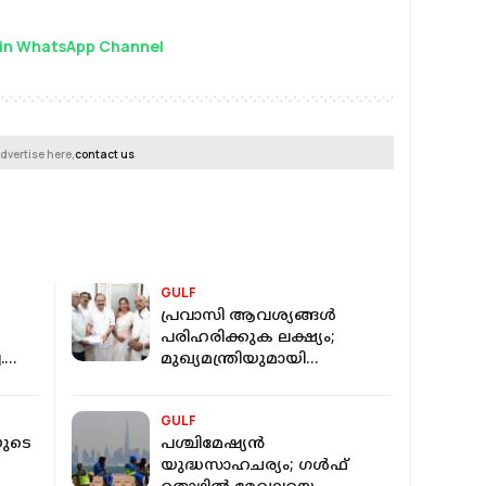
in WhatsApp Channel
dvertise here,
contact us
GULF
പ്രവാസി ആവശ്യങ്ങൾ
പരിഹരിക്കുക ലക്ഷ്യം;
.
മുഖ്യമന്ത്രിയുമായി
കുടിക്കാഴ്ച നടത്തി പ്രവാസി
ലീ​ഗൽ സെൽ
GULF
ുടെ
പശ്ചിമേഷ്യൻ
യുദ്ധസാഹചര്യം; ഗള്‍ഫ്