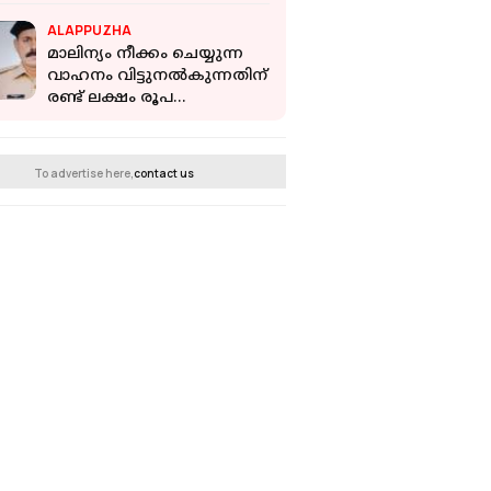
ALAPPUZHA
മാലിന്യം നീക്കം ചെയ്യുന്ന
വാഹനം വിട്ടുനല്‍കുന്നതിന്
രണ്ട് ലക്ഷം രൂപ
കൈക്കൂലി; ഡിവൈഎസ്പി
പിടിയില്‍
To advertise here,
contact us