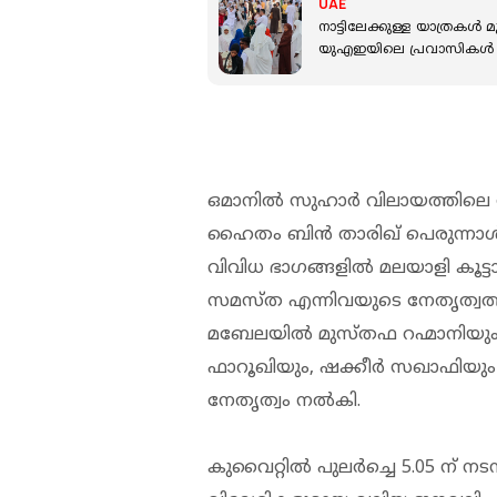
UAE
നാട്ടിലേക്കുള്ള യാത്രക
യുഎഇയിലെ പ്രവാസികൾ
ഒമാനിൽ സുഹാർ വിലായത്തിലെ
ഹൈതം ബിൻ താരിഖ് പെരുന്നാൾ 
വിവിധ ഭാഗങ്ങളിൽ മലയാളി കൂ
സമസ്ത എന്നിവയുടെ നേതൃത്വത
മബേലയിൽ മുസ്തഫ റഹ്മാനിയും
ഫാറൂഖിയും, ഷക്കീർ സഖാഫിയും
നേതൃത്വം നൽകി.
കുവൈറ്റിൽ പുലർച്ചെ 5.05 ന് ന