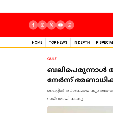
HOME
TOP NEWS
IN DEPTH
R SPECIA
GULF
ബലിപെരുന്നാൾ 
നേർന്ന് ഭരണാധ
വൈറ്റിൽ കർശനമായ സുരക്ഷാ-ആരോ
സജീവമായി നടന്നു.