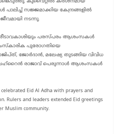
ങ്കെടുത്തു. കുവൈറ്റിൽ കർശനമായ
ാലിച്ച് സജ്ജമാക്കിയ കേന്ദ്രങ്ങളിൽ
ീവമായി നടന്നു.
കിരീടാവകാശിയും പരസ്പരം ആശംസകൾ
സാംസ്കാരിക പുരോഗതിയെ
ഈജിപ്ത്, ജോർദാൻ, മലേഷ്യ തുടങ്ങിയ വിവിധ
ി ബഹ്‌റൈൻ രാജാവ് പെരുന്നാൾ ആശംസകൾ
s celebrated Eid Al Adha with prayers and
on. Rulers and leaders extended Eid greetings
ider Muslim community.