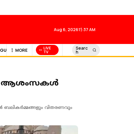
Aug 6, 2026
11:37 AM
Searc
LIVE
GULF NEWS
MORE
h
TV
ങൾ; ആശംസകൾ
ിൽ ബലികർമ്മങ്ങളും വിതരണവും