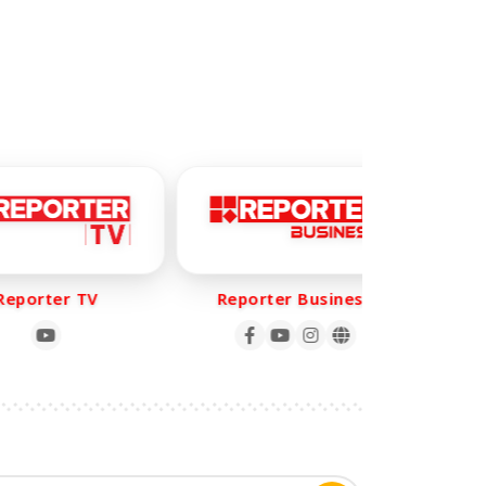
orter TV
Reporter Business
Re