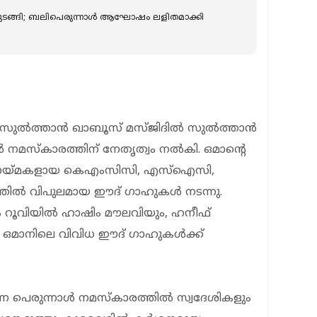
ൾ മുടങ്ങി; ബലിപെരുന്നാൾ ആഘോഷം ലളിതമാക്കി
 സുൽത്താൻ ഖാബൂസ് മസ്ജിദിൽ സുൽത്താൻ
നമസ്കാരത്തിന് നേതൃത്വം നൽകി. ഒമാന്റെ
ട്ടായ്മകളായ കെഎംസിസി, എസ്‌ഐസി,
്തിൽ വിപുലമായ ഈദ് ഗാഹുകൾ നടന്നു.
 റൂവിയിൽ ഹാഷിം മൗലവിയും, ഹനീഫ്
 ഒമാനിലെ വിവിധ ഈദ് ഗാഹുകൾക്ക്
ടന്ന പെരുന്നാൾ നമസ്കാരത്തിൽ സ്വദേശികളും