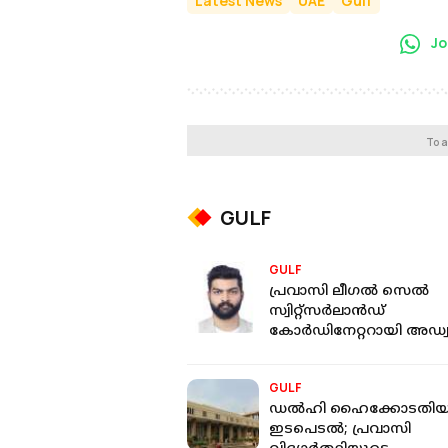
Latest News
UAE
Gulf
Jo
To a
GULF
GULF
പ്രവാസി ലീഗൽ സെൽ
സ്വിറ്റ്സർലാൻഡ്
കോർഡിനേറ്ററായി അഡ്വ
എബി തോമസ് മണിമല
GULF
ഡൽഹി ഹൈക്കോടതിയ
ഇടപെടൽ; പ്രവാസി