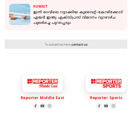
KUWAIT
ഇന്ന് രാവിലെ റദ്ദാക്കിയ കുവൈറ്റ്–കോഴിക്കോട്
എയർ ഇന്ത്യ എക്സ്പ്രസ് വിമാനം വ്യാഴാഴ്ച
പുലർച്ചെ പുറപ്പെടും
To advertise here,
contact us
Reporter Middle East
Reporter Sports