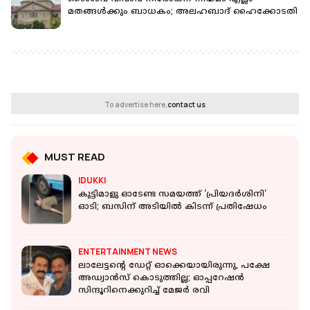
മതങ്ങള്‍ക്കും ബാധകം; അലഹബാദ് ഹൈക്കോടതി
To advertise here,
contact us
MUST READ
IDUKKI
കുട്ടിമാളു ഓടേണ്ട സമയത്ത് 'പ്രിയദര്‍ശിനി'
ഓടി; ബസിന് അടിയില്‍ കിടന്ന് പ്രതിഷേധം
ENTERTAINMENT NEWS
ലാലേട്ടന്റെ ഡേറ്റ് ഓക്കെയായിരുന്നു, പക്ഷേ
അഡ്വാൻസ് കൊടുത്തില്ല; ഓപ്പറേഷൻ
സിന്ദൂറിനെക്കുറിച്ച് മേജർ രവി