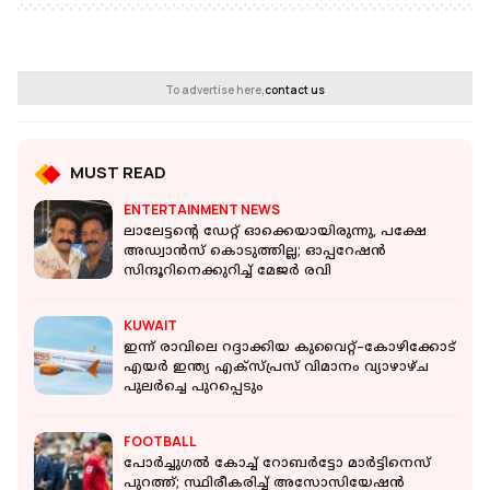
To advertise here,
contact us
MUST READ
ENTERTAINMENT NEWS
ലാലേട്ടന്റെ ഡേറ്റ് ഓക്കെയായിരുന്നു, പക്ഷേ
അഡ്വാൻസ് കൊടുത്തില്ല; ഓപ്പറേഷൻ
സിന്ദൂറിനെക്കുറിച്ച് മേജർ രവി
KUWAIT
ഇന്ന് രാവിലെ റദ്ദാക്കിയ കുവൈറ്റ്–കോഴിക്കോട്
എയർ ഇന്ത്യ എക്സ്പ്രസ് വിമാനം വ്യാഴാഴ്ച
പുലർച്ചെ പുറപ്പെടും
FOOTBALL
പോര്‍ച്ചുഗല്‍ കോച്ച് റോബര്‍ട്ടോ മാര്‍ട്ടിനെസ്
പുറത്ത്; സ്ഥിരീകരിച്ച് അസോസിയേഷൻ