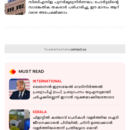
സിബിഎസ്‌ഇ പുനര്‍മൂല്യനിര്‍ണയം; പോര്‍ട്ടലിന്റെ
സാങ്കേതിക തകരാര്‍ പരിഹരിച്ചു, ഈ മാസം ആറ്
വരെ അപേക്ഷിക്കാം
To advertise here,
contact us
MUST READ
INTERNATIONAL
ലെബനൻ-ഇസ്രയേൽ വെടിനിർത്തൽ
പ്രഖ്യാപിച്ച് ട്രംപ്; പ്രഖ്യാപനം യുഎസുമായി
ചർച്ചക്കില്ലെന്ന് ഇറാൻ വ്യക്തമാക്കിയതോടെ
KERALA
ഫ്‌ളാറ്റിൽ കഞ്ചാവ് ചെടികൾ വളർത്തിയ ഐടി
ജീവനക്കാരൻ പിടിയിൽ; ചട്‌നി ഉണ്ടാക്കാൻ
വളർത്തിയതെന്ന് പ്രതിയുടെ മൊഴി