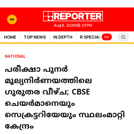
Aug 6, 2026
02:23 PM
HOME
TOP NEWS
IN DEPTH
R SPECIAL
SPORTS
NATIONAL
പരീക്ഷാ പുനർ
മൂല്യനിർണയത്തിലെ ​
ഗുരുതര വീഴ്ച; CBSE
ചെയർമാനെയും
സെക്രട്ടറിയേയും സ്ഥലംമാറ്റി
കേന്ദ്രം