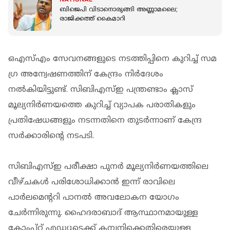
ബിജെപി വിടാനൊരുങ്ങി അണ്ണാമലൈ;
രാജിക്കത്ത് കൈമാറി
ഒ‌എസ്‌എം സേവനങ്ങളുടെ നടത്തിപ്പിനെ കുറിച്ച് സമ​
ഗ്ര അന്വേഷണത്തിന് കേന്ദ്രം നിർദേശം
നൽകിയിട്ടുണ്ട്. സിബിഎസ്ഇ പന്ത്രണ്ടാം ക്ലാസ്
മൂല്യനിർണയത്തെ കുറിച്ച് വ്യാപക പരാതികളും
പ്രതിഷേധങ്ങളും നടന്നതിനെ തുടർന്നാണ് കേന്ദ്ര
സർക്കാരിൻ്റെ നടപടി.
സിബിഎസ്ഇ പരീക്ഷാ പുനർ മൂല്യനിർണയത്തിലെ
വീഴ്ചകൾ പരിശോധിക്കാൻ ഇന്ന് രാവിലെ
പാർലമെന്ററി പാനൽ അവലോകന യോ​ഗം
ചേർന്നിരുന്നു. ഹൈദരാബാദ് ആസ്ഥാനമായുള്ള
കോംപ്റ്റ് എഡ്യൂടെക്ക് കമ്പനിക്കെതിരെയുള്ള