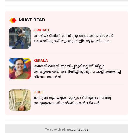
MUST READ
CRICKET
ദേശീയ ടീമിൽ നിന്ന് പുറത്താക്കിയവരോട്;
ഓറഞ്ച് ക്യാപ് തൂക്കി; ഗില്ലിന്റെ പ്രതികാരം
KERALA
'മത്സരിക്കാന്‍ താല്‍പ്പര്യമില്ലെന്ന് ജില്ലാ
നേതൃത്വത്തെ അറിയിച്ചിരുന്നു'; പൊട്ടിത്തെറിച്ച്
വീണാ ജോര്‍ജ്
GULF
ഇന്ത്യൻ രൂപയുടെ മൂല്യം വീണ്ടും ഇടിഞ്ഞു;
നേട്ടമുണ്ടാക്കി ​ഗൾഫ് കറൻസികൾ
To advertise here,
contact us