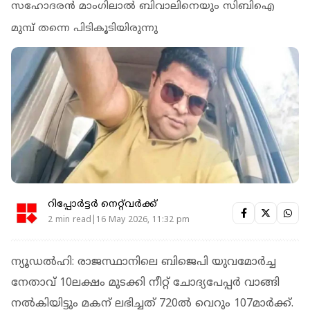
സഹോദരൻ മാംഗിലാൽ ബിവാലിനെയും സിബിഐ
മുമ്പ് തന്നെ പിടികൂടിയിരുന്നു
റിപ്പോർട്ടർ നെറ്റ്‌വര്‍ക്ക്‌
2 min read|16 May 2026, 11:32 pm
ന്യൂഡൽഹി: രാജസ്ഥാനിലെ ബിജെപി യുവമോർച്ച
നേതാവ് 10ലക്ഷം മുടക്കി നീറ്റ് ചോദ്യപേപ്പർ വാങ്ങി
നൽകിയിട്ടും മകന് ലഭിച്ചത് 720ൽ വെറും 107മാർക്ക്.