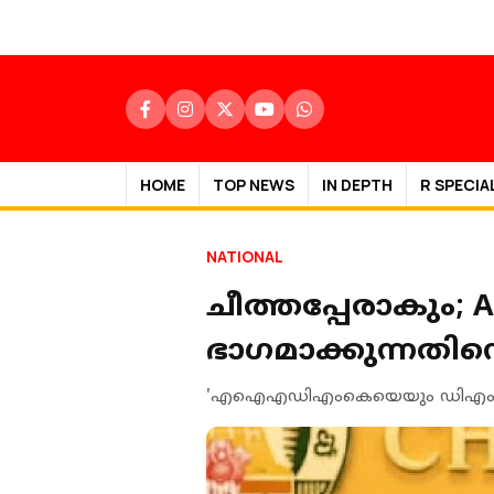
HOME
TOP NEWS
IN DEPTH
R SPECIA
NATIONAL
ചീത്തപ്പേരാകും; A
ഭാഗമാക്കുന്നതിന
'എഐഎഡിഎംകെയെയും ഡിഎംകെയെയു