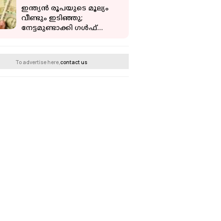
ജോര്‍ജ്
ഇന്ത്യൻ രൂപയുടെ മൂല്യം
വീണ്ടും ഇടിഞ്ഞു;
നേട്ടമുണ്ടാക്കി ​ഗൾഫ്
കറൻസികൾ
To advertise here,
contact us