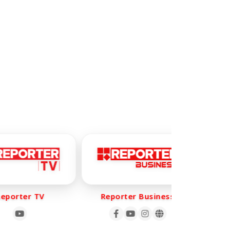
porter TV
Reporter Business
Re