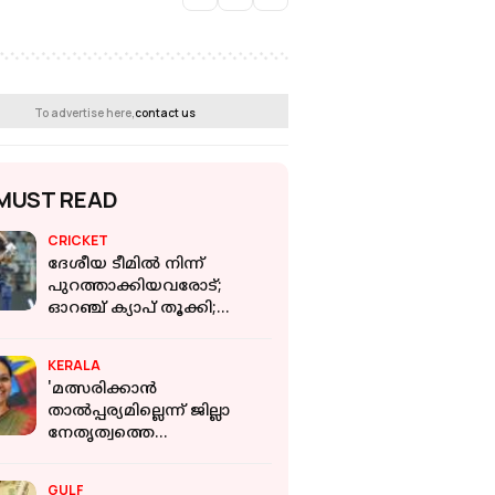
To advertise here,
contact us
MUST READ
CRICKET
ദേശീയ ടീമിൽ നിന്ന്
പുറത്താക്കിയവരോട്;
ഓറഞ്ച് ക്യാപ് തൂക്കി;
ഗില്ലിന്റെ പ്രതികാരം
KERALA
'മത്സരിക്കാന്‍
താല്‍പ്പര്യമില്ലെന്ന് ജില്ലാ
നേതൃത്വത്തെ
അറിയിച്ചിരുന്നു';
പൊട്ടിത്തെറിച്ച് വീണാ
GULF