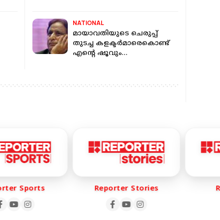
 107
ചെയ്യും
NATIONAL
മായാവതിയുടെ ചെരുപ്പ്
തുടച്ച കളക്ടർമാരെകൊണ്ട്
എന്റെ ഷൂവും
തുടപ്പിക്കുമെന്ന
വിദ്വേഷപ്രസംഗം; അസം ഖാന്
തടവുശിക്ഷ
ter Sports
Reporter Stories
Re