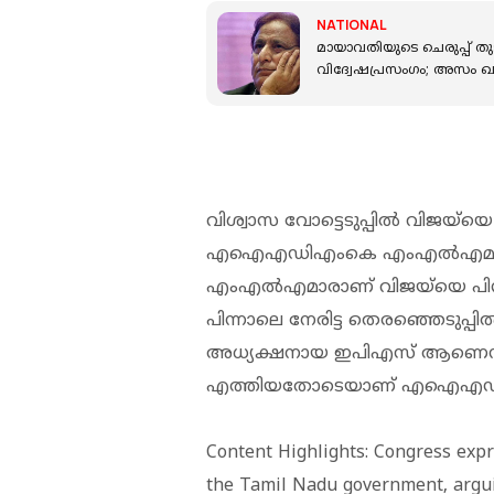
NATIONAL
മായാവതിയുടെ ചെരുപ്പ് തുട
വിദ്വേഷപ്രസംഗം; അസം ഖ
വിശ്വാസ വോട്ടെടുപ്പില്‍ വിജയ്‌യ
എഐഎഡിഎംകെ എംഎല്‍എമാര്‍ ര
എംഎല്‍എമാരാണ് വിജയ്‌യെ പിന്
പിന്നാലെ നേരിട്ട തെരഞ്ഞെടുപ്പില്‍ 
അധ്യക്ഷനായ ഇപിഎസ് ആണെന്ന്
എത്തിയതോടെയാണ് എഐഎഡിഎംക
Content Highlights: Congress expr
the Tamil Nadu government, arguin