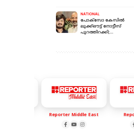
നേതാവിന്റെ മകന് 720ൽ
മാർക്ക് മാത്രം
NATIONAL
പോക്‌സോ കേസില്‍
ലുക്ക്ഔട്ട് നോട്ടീസ്
പുറത്തിറക്കി;
കേന്ദ്രമന്ത്രിയുടെ മകന്‍
കീഴടങ്ങി
er Life
Reporter Middle East
Repor