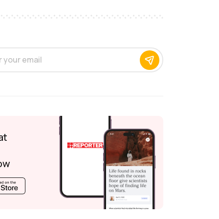
at
ow