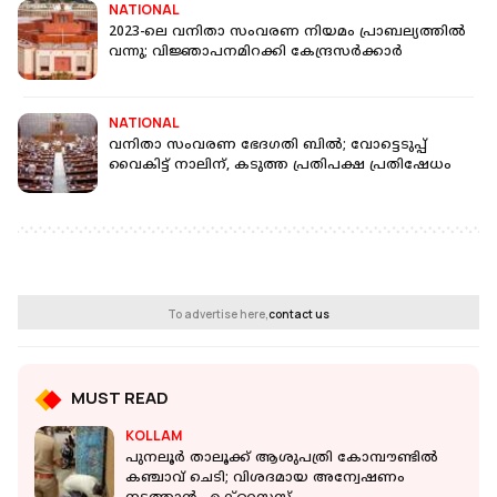
NATIONAL
2023-ലെ വനിതാ സംവരണ നിയമം പ്രാബല്യത്തില്‍
വന്നു; വിജ്ഞാപനമിറക്കി കേന്ദ്രസര്‍ക്കാര്‍
NATIONAL
വനിതാ സംവരണ ഭേദഗതി ബില്‍; വോട്ടെടുപ്പ്
വൈകിട്ട് നാലിന്, കടുത്ത പ്രതിപക്ഷ പ്രതിഷേധം
To advertise here,
contact us
MUST READ
KOLLAM
പുനലൂര്‍ താലൂക്ക് ആശുപത്രി കോമ്പൗണ്ടില്‍
കഞ്ചാവ് ചെടി; വിശദമായ അന്വേഷണം