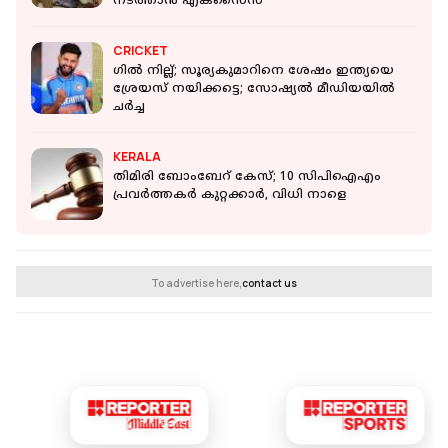
നടത്താന്‍ എക്‌സൈസ്
CRICKET
ഗിൽ നില്ല്; സൂര്യകുമാറിനെ ശേഷം ഇന്ത്യയെ
ശ്രേയസ് നയിക്കട്ടെ; സോഷ്യൽ മീഡിയയിൽ
ചർച്ച
KERALA
തിമിരി ബോംബേറ് കേസ്; 10 സിപിഐഎം
പ്രവര്‍ത്തകര്‍ കുറ്റക്കാര്‍, വിധി നാളെ
To advertise here,
contact us