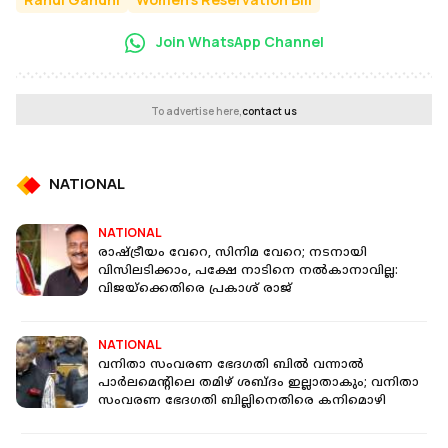
Join WhatsApp Channel
To advertise here,
contact us
NATIONAL
NATIONAL
രാഷ്ട്രീയം വേറെ, സിനിമ വേറെ; നടനായി
വിസിലടിക്കാം, പക്ഷേ നാടിനെ നൽകാനാവില്ല:
വിജയ്‌ക്കെതിരെ പ്രകാശ് രാജ്
NATIONAL
വനിതാ സംവരണ ഭേദഗതി ബിൽ വന്നാല്‍
പാർലമെന്റിലെ തമിഴ് ശബ്ദം ഇല്ലാതാകും; വനിതാ
സംവരണ ഭേദഗതി ബില്ലിനെതിരെ കനിമൊഴി