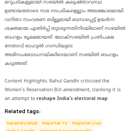
മറുപടികളുമായി സഭയില്‍ കലുഷിതാവസ്ഥ
ഉണ്ടായതോടെ സഭ നടപടികളെല്ലാം അലങ്കോലമായി.
വനിതാ സംവരണ ബില്ലുമായി ബന്ധപ്പെട്ട് ഉയര്‍ന്ന
ശക്തമായ എതിര്‍പ്പ് തുടരുന്നതിനിടയിലാണ് സഭയില്‍
ബഹളം രൂക്ഷമായത്. ലോക്‌സഭയില്‍ പ്രതിപക്ഷ
നേതാവ് രാഹുല്‍ ഗാന്ധിയുടെ
അഭിസംബോധനയ്ക്കിടെയാണ് സഭയില്‍ ബഹളം
കടുത്തത്.
Content Highlights: Rahul Gandhi criticized the
Women’s Reservation Bill amendment, claiming it is
an attempt to
reshape India’s electoral map
Related tags:
Narendra Modi
Reporter TV
Reporter Live
Rahul Gandhi
Women's Reservation Bill