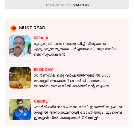
To advertise here,
contact us
MUST READ
KERALA
മുഖ്യമന്ത്രി പദം സംബന്ധിച്ച് തീരുമാനം
എടുക്കുന്നതുവരെ ചര്‍ച്ചയാകാം, സ്വാഭാവികം:
കെ സുധാകരന്‍
ECONOMY
സ്വർണവില ഒരു വർഷത്തിനുള്ളിൽ 8,000
ഡോളറിലേക്കെന്ന് വെൽസ് ഫാർ​ഗോ,
സമ്പദ്‌വ്യവസ്ഥയിൽ മാറ്റത്തിന്റെ സൂചന
CRICKET
ഹാർദിക്കിനോട് പരസ്യമായി ഇടഞ്ഞ് ബുംറ; ഡ​
ഗൗട്ടിൽ അസ്വസ്ഥനായി രോഹിത്തും, മുംബൈ
ഇന്ത്യൻസിൽ കാര്യങ്ങൾ OK അല്ല!