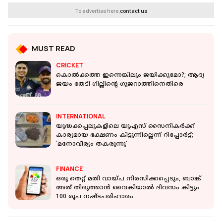
To advertise here,
contact us
MUST READ
CRICKET
കൊൽക്കത്ത ഇന്നെങ്കിലും ജയിക്കുമോ?; ആദ്യ
ജയം തേടി ഗില്ലിന്റെ ഗുജറാത്തിനെതിരെ
INTERNATIONAL
യുദ്ധക്കപ്പലുകളിലെ യുഎസ് സൈനികർക്ക്
കാര്യമായ ഭക്ഷണം കിട്ടുന്നില്ലെന്ന് റിപ്പോര്‍ട്ട്;
'മനോവീര്യം തകരുന്നു'
FINANCE
ഒരു തെറ്റ് മതി വായ്പ നിരസിക്കപ്പെടും, ബാങ്ക്
അത് തിരുത്താൻ വൈകിയാൽ ദിവസം കിട്ടും
100 രൂപ നഷ്ടപരിഹാരം