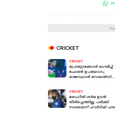
Jo
To a
CRICKET
CRICKET
പ്രോട്ടോക്കോൾ ലംഘിച്ച്
ഫോൺ ഉപയോഗം;
രാജസ്ഥാൻ റോയൽസ്
മാനേജർക്കെതിരെ
നടപടിയുമായി BCCI
CRICKET
രോഹിത് ശർമ ഉടൻ
തിരിച്ചെത്തില്ല; പരിക്ക്
സാരമെന്ന് ഹാർദിക് പാണ