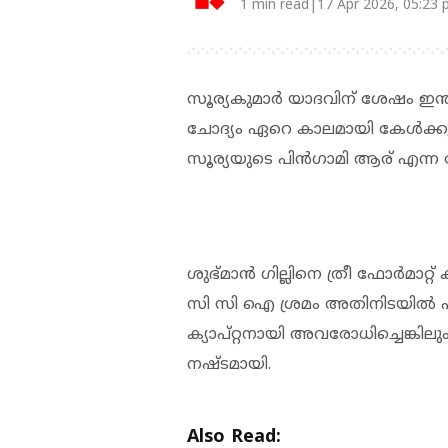
1 min read|17 Apr 2026, 05:23
സൂര്യകുമാര്‍ യാദവിന് ശേഷം ഇന്
ചോദ്യം ഏറെ കാലമായി കേൾക്കുന
സൂര്യയുടെ പിൻഗാമി ആര് എന്ന ചോ
ശുഭ്മാൻ ഗില്ലിനെ ത്രീ ഫോർമാറ്റ്
സി സി ഐ ശ്രമം അതിനിടയിൽ പാ
ക്യാപ്റ്റനായി അവരോധിച്ചെങ്ക
നഷ്ടമായി.
Also Read: