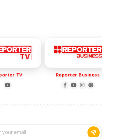
rter TV
Reporter Business
Repo