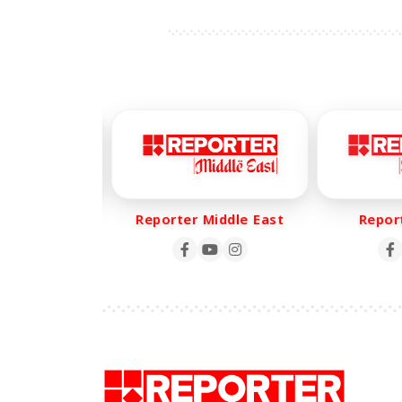
r Life
Reporter Middle East
Reporte