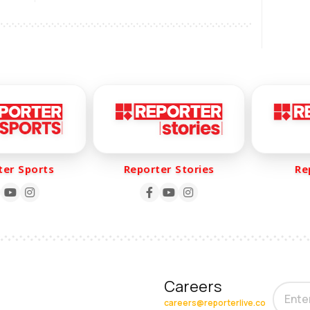
കാര്യങ്ങൾ OK അല്ല!
r Sports
Reporter Stories
Repo
Careers
careers@reporterlive.co