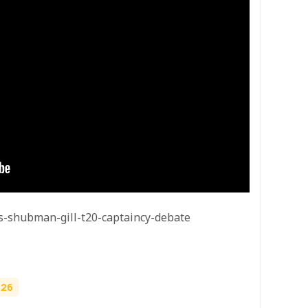
vs-shubman-gill-t20-captaincy-debate
026