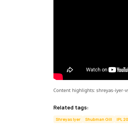
Content highlights: shreyas-iyer-
Related tags:
Shreyas Iyer
Shubman Gill
IPL 2