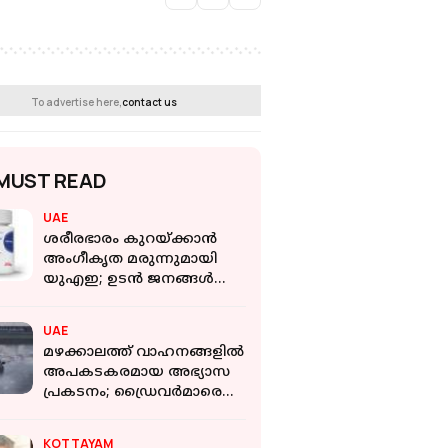
To advertise here,
contact us
MUST READ
UAE
ശരീരഭാരം കുറയ്ക്കാൻ
അം​ഗീകൃത മരുന്നുമായി
യുഎഇ; ഉടൻ ജനങ്ങൾക്ക്
ലഭ്യമാകും
UAE
മഴക്കാലത്ത് വാഹനങ്ങളിൽ
അപകടകരമായ അഭ്യാസ
പ്രകടനം; ഡ്രൈവർമാരെ
അറസ്റ്റ് ചെയ്ത് ദുബായ്
പൊലീസ്
KOTTAYAM