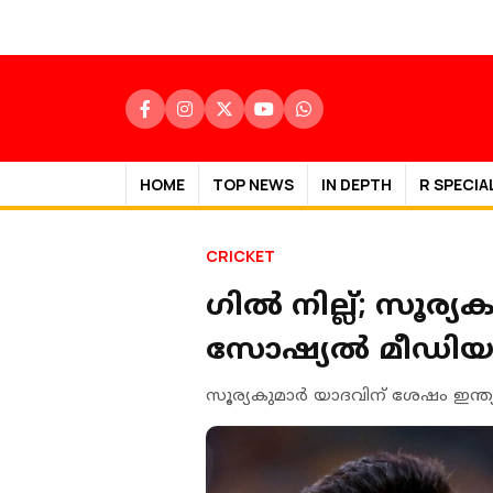
HOME
TOP NEWS
IN DEPTH
R SPECIA
CRICKET
ഗിൽ നില്ല്; സൂര്യ
സോഷ്യൽ മീഡിയയ
സൂര്യകുമാര്‍ യാദവിന് ശേഷം ഇന്