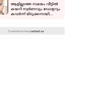
ആളില്ലാത്ത സമയം വീട്ടിൽ
കയറി സ്വർണവും ഡോളറും
കവർന്ന് മിടുക്കനായി;
പക്ഷെ വിരലടയാളം ചതിച്ചു
To advertise here,
contact us