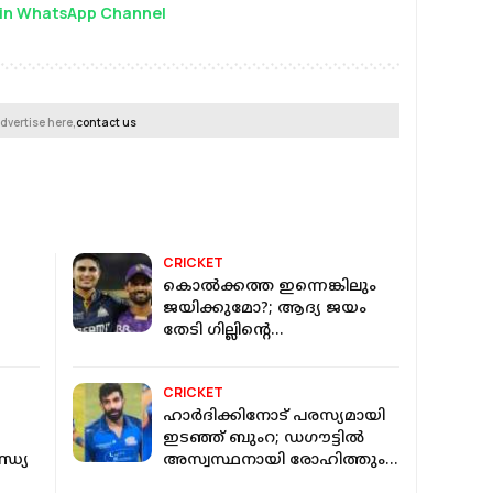
in WhatsApp Channel
dvertise here,
contact us
CRICKET
കൊൽക്കത്ത ഇന്നെങ്കിലും
ജയിക്കുമോ?; ആദ്യ ജയം
തേടി ഗില്ലിന്റെ
ഗുജറാത്തിനെതിരെ
CRICKET
ഹാർദിക്കിനോട് പരസ്യമായി
ഇടഞ്ഞ് ബുംറ; ഡ​ഗൗട്ടിൽ
്ഡ്യ
അസ്വസ്ഥനായി രോഹിത്തും,
മുംബൈ ഇന്ത്യൻസിൽ