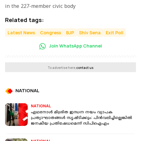
in the 227-member civic body
Related tags:
Latest News
Congress
BJP
Shiv Sena
Exit Poll
Join WhatsApp Channel
To advertise here,
contact us
NATIONAL
NATIONAL
എഥനോൾ മിശ്രിത ഇന്ധന നയം വ്യാപക
പ്രത്യാഘാതങ്ങൾ സൃഷ്ടിക്കും: പിൻവലിച്ചില്ലെങ്കിൽ
ജനകീയ പ്രതിഷേധമെന്ന് സിപിഐഎം