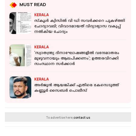
MUST READ
KERALA
സ്‌കൂള്‍ ക്വിസില്‍ വി ഡി സവര്‍ക്കറെ പുകഴ്ത്തി
ചോദ്യാവലി; വിവാദമായത് വിദ്യാഭ്യാസ വകുപ്പ്
നല്‍കിയ ചോദ്യം
KERALA
'സ്വാതന്ത്ര്യ ദിനാഘോഷങ്ങളിൽ വന്ദേമാതരം
മുഴുവനായും ആലപിക്കണം'; ഉത്തരവിറക്കി
സംസ്ഥാന സർക്കാർ
KERALA
അര്‍ജുന്‍ ആയങ്കിക്ക് എതിരെ കേസെടുത്ത്
കണ്ണൂര്‍ സൈബര്‍ പൊലീസ്
To advertise here,
contact us