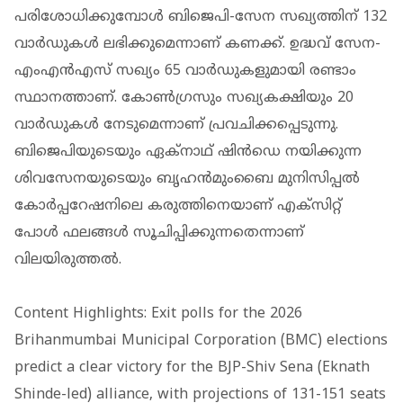
പരിശോധിക്കുമ്പോൾ ബിജെപി-സേന സഖ്യത്തിന് 132
വാർഡുകൾ ലഭിക്കുമെന്നാണ് കണക്ക്. ഉദ്ധവ് സേന-
എംഎൻഎസ് സഖ്യം 65 വാർഡുകളുമായി രണ്ടാം
സ്ഥാനത്താണ്. കോൺഗ്രസും സഖ്യകക്ഷിയും 20
വാർഡുകൾ നേടുമെന്നാണ് പ്രവചിക്കപ്പെടുന്നു.
ബിജെപിയുടെയും ഏക്നാഥ് ഷിൻഡെ നയിക്കുന്ന
ശിവസേനയുടെയും ബൃഹൻമുംബൈ മുനിസിപ്പൽ
കോർപ്പറേഷനിലെ കരുത്തിനെയാണ് എക്സിറ്റ്
പോൾ ഫലങ്ങൾ സൂചിപ്പിക്കുന്നതെന്നാണ്
വിലയിരുത്തൽ.
Content Highlights: Exit polls for the 2026
Brihanmumbai Municipal Corporation (BMC) elections
predict a clear victory for the BJP-Shiv Sena (Eknath
Shinde-led) alliance, with projections of 131-151 seats