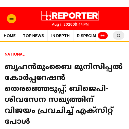
Aug 7, 2026
09:44 PM
HOME
TOP NEWS
IN DEPTH
R SPECIAL
SPORTS
NATIONAL
ബൃഹൻമുംബൈ മുനിസിപ്പൽ
കോർപ്പറേഷൻ
തെരഞ്ഞെടുപ്പ്; ബിജെപി-
ശിവസേന സഖ്യത്തിന്
വിജയം പ്രവചിച്ച് എക്സിറ്റ്
പോൾ