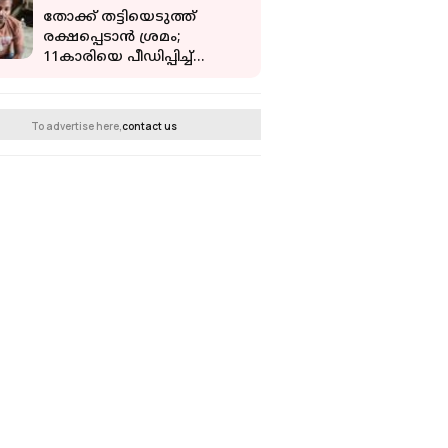
തോക്ക് തട്ടിയെടുത്ത്
രക്ഷപ്പെടാൻ ശ്രമം;
11കാരിയെ പീഡിപ്പിച്ച്
കൊലപ്പെടുത്തിയ പ്രതി
എൻകൗണ്ടറിൽ
കൊല്ലപ്പെട്ടു
To advertise here,
contact us