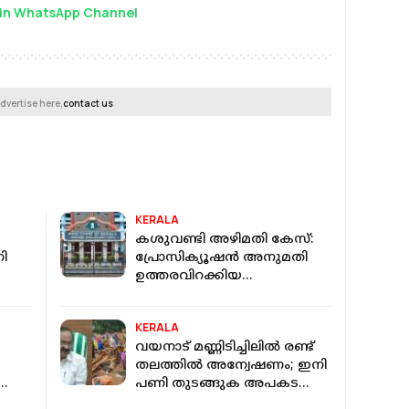
in WhatsApp Channel
dvertise here,
contact us
KERALA
കശുവണ്ടി അഴിമതി കേസ്:
നി
പ്രോസിക്യൂഷന്‍ അനുമതി
ഉത്തരവിറക്കിയ
ഉദ്യോഗസ്ഥനെതിരെ
കോടതിയലക്ഷ്യ നടപടി,
KERALA
രൂക്ഷവിമര്‍ശനം
വയനാട് മണ്ണിടിച്ചിലിൽ രണ്ട്
തലത്തിൽ അന്വേഷണം; ഇനി
പണി തുടങ്ങുക അപകട
ും
സാധ്യത പരിശോധിച്ച ശേഷം