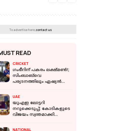
To advertise here,
contact us
MUST READ
CRICKET
ഗംഭീറിന് പകരം ലക്ഷ്മൺ!;
സിംബാബ്‌വെ
പര്യടനത്തിലും ഏഷ്യൻ
ഗെയിംസിലും കോച്ചാകും
UAE
യുഎഇ ലോട്ടറി
നറുക്കെടുപ്പ്; കോടികളുടെ
വിജയം സ്വന്തമാക്കി
മലയാളി പ്രവാസി
NATIONAL