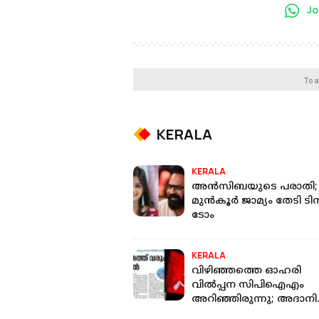
Jo
To a
KERALA
KERALA
അന്‍സിബയുടെ പരാതി;
മുന്‍കൂര്‍ ജാമ്യം തേടി ടി
ടോം
KERALA
വിഴിഞ്ഞത്തെ ഓഹരി
വിൽപ്പന സിപിഐഎം
അറിഞ്ഞിരുന്നു; അദാനി
ഗ്രൂപ്പ് വിവരം പുറത്തുവിട