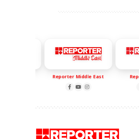
മുൻപേ ദേശാഭിമാനിയി
വാർത്ത
er Life
Reporter Middle East
Repor