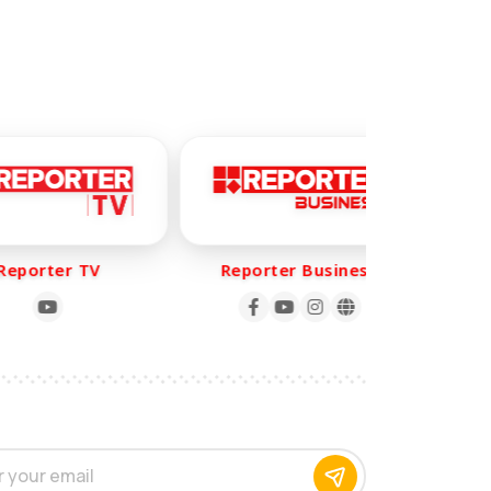
porter TV
Reporter Business
Re