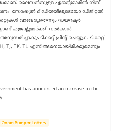
്ധമാണ്. ലൈസന്‍സുള്ള ഏജന്റുമാരില്‍ നിന്ന്
 വാങ്ങണം. സോഷ്യല്‍ മീഡിയയിലൂടെയോ ഡിജിറ്റല്‍
കറ്റുകള്‍ വാങ്ങരുതെന്നും ഡയറക്ടര്‍
റ്റുകളാണ് ഏജന്റുമാർക്ക് നൽകാൻ
അനുസരിച്ചാകും ടിക്കറ്റ് പ്രിന്റ് ചെയ്യുക. ടിക്കറ്റ്
 TH, TJ, TK, TL എന്നിങ്ങനെയായിരിക്കുമെന്നും
overnment has announced an increase in the
y
Onam Bumper Lottery