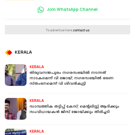
Join WhatsApp Channel
To advertise here,
contact us
KERALA
KERALA
തിരുവനന്തപുരം നഗരസഭയില്‍ നടന്നത്
നാടകമെന്ന് വി ജോയ്; നഗരസഭയില്‍ ഭരണ
സ്തംഭനമെന്ന് വി ശിവന്‍കുട്ടി
KERALA
സാമ്പത്തിക തട്ടിപ്പ് കേസ്; മെന്റലിസ്റ്റ് ആദിക്കും
സംവിധായകന്‍ ജിസ് ജോയ്ക്കും തിരിച്ചടി
KERALA