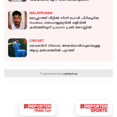
വിജയികൾ, മൂന്ന് പേർ മലയാളികൾ
MALAPPURAM
മലപ്പുറത്ത് വീട്ടില്‍ നിന്ന് ലഹരി പിടികൂടിയ
സംഭവം; ബെംഗളൂരുവിൽ ഒളിവിൽ
കഴിഞ്ഞിരുന് പ്രധാന പ്രതി അറസ്റ്റില്‍
CRICKET
വൈഭവിന് നിരാശ; അയർലാൻഡുമായുള്ള
ആദ്യ മത്സരത്തിൽ പുറത്ത്
To advertise here,
contact us