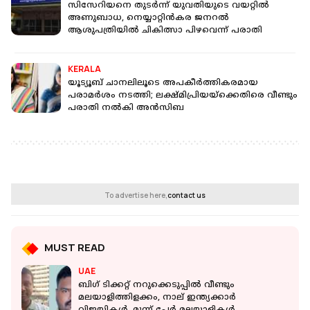
സിസേറിയനെ തുടർന്ന് യുവതിയുടെ വയറ്റില്‍
അണുബാധ, നെയ്യാറ്റിന്‍കര ജനറല്‍
ആശുപത്രിയില്‍ ചികിത്സാ പിഴവെന്ന് പരാതി
KERALA
യൂട്യൂബ് ചാനലിലൂടെ അപകീര്‍ത്തികരമായ
പരാമര്‍ശം നടത്തി; ലക്ഷ്മിപ്രിയയ്‌ക്കെതിരെ വീണ്ടും
പരാതി നല്‍കി അന്‍സിബ
To advertise here,
contact us
MUST READ
UAE
ബിഗ് ടിക്കറ്റ് നറുക്കെടുപ്പിൽ വീണ്ടും
മലയാളിത്തിളക്കം, നാല് ഇന്ത്യക്കാർ