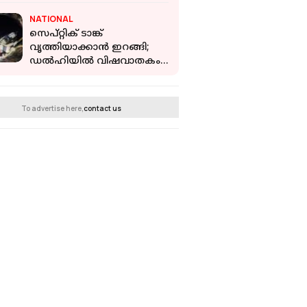
ഭയപ്പെട്ടു: രമ രാജമൗലി
NATIONAL
സെപ്റ്റിക് ടാങ്ക്
വൃത്തിയാക്കാൻ ഇറങ്ങി;
ഡൽഹിയിൽ വിഷവാതകം
ശ്വസിച്ച് മൂന്ന്
തൊഴിലാളികള്‍ക്ക്
ദാരുണാന്ത്യം
To advertise here,
contact us