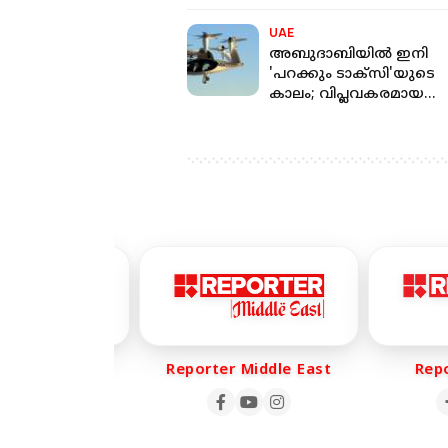
സർക്കാർ!
UAE
അബുദാബിയിൽ ഇനി
'പറക്കും ടാക്സി'യുടെ
കാലം; വിപ്ലവകരമായ
പ്രഖ്യാപനവുമായി ഗതാ
വകുപ്പ്
er Life
Reporter Middle East
Report