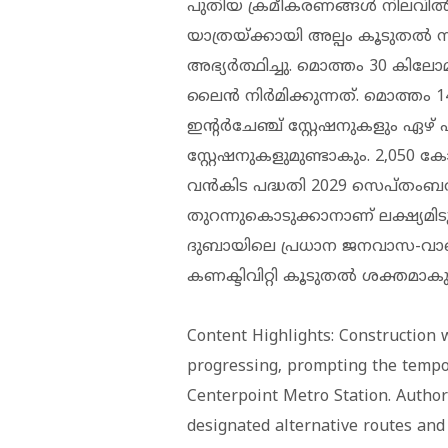
പുതിയ ക്രമീകരണങ്ങൾ നിലവിൽ 
യാത്രയ്ക്കായി അല്പം കൂടുതൽ
അഭ്യർത്ഥിച്ചു. മൊത്തം 30 കിലോമ
ലൈൻ നിർമിക്കുന്നത്. മൊത്തം 14
ഇന്റർചേഞ്ച് സ്റ്റേഷനുകളും ഏഴ്
സ്റ്റേഷനുകളുമുണ്ടാകും. 2,050 
വൻകിട പദ്ധതി 2029 സെപ്തം
തുറന്നുകൊടുക്കാനാണ് ലക്ഷ്യമിട
ദുബായിലെ പ്രധാന ജനവാസ-വാണിജ്
കണക്ടിവിറ്റി കൂടുതൽ ശക്തമാകു
Content Highlights: Construction 
progressing, prompting the tempor
Centerpoint Metro Station. Author
designated alternative routes and