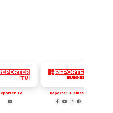
orter TV
Reporter Business
Rep