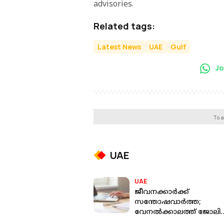
advisories.
Related tags:
Latest News
UAE
Gulf
Jo
To a
UAE
UAE
ജീവനക്കാർക്ക്
സന്തോഷവാർത്ത;
വേനൽക്കാലത്ത് ജോലി
സമയം കുറച്ച് അജ്മാൻ