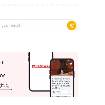
at
ow