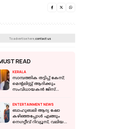
To advertise here,
contact us
MUST READ
KERALA
സാമ്പത്തിക തട്ടിപ്പ് കേസ്;
മെന്റലിസ്റ്റ് ആദിക്കും
സംവിധായകന്‍ ജിസ്
ജോയ്ക്കും തിരിച്ചടി
ENTERTAINMENT NEWS
ബാഹുബലി ആദ്യ ഷോ
കഴിഞ്ഞപ്പോൾ എങ്ങും
നെഗറ്റീവ് റിവ്യൂസ്, വലിയ
നഷ്ടം ഉണ്ടാകുമെന്ന്