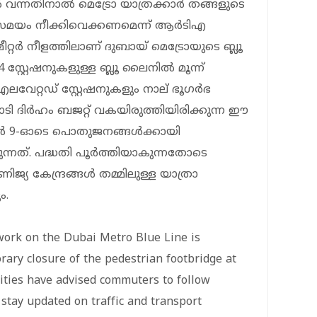
വന്നതിനാൽ മെട്രോ യാത്രക്കാർ തങ്ങളുടെ
 സമയം നീക്കിവെക്കണമെന്ന് ആർടിഎ
ീറ്റർ നീളത്തിലാണ് ദുബായ് മെട്രോയുടെ ബ്ലൂ
 സ്റ്റേഷനുകളുള്ള ബ്ലൂ ലൈനിൽ മൂന്ന്
 എലവേറ്റഡ് സ്റ്റേഷനുകളും നാല് ഭൂഗർഭ
കോടി ദിർഹം ബജറ്റ് വകയിരുത്തിയിരിക്കുന്ന ഈ
ബർ 9-ഓടെ പൊതുജനങ്ങൾക്കായി
ുന്നത്. പദ്ധതി പൂർത്തിയാകുന്നതോടെ
യ കേന്ദ്രങ്ങൾ തമ്മിലുള്ള യാത്രാ
ം.
work on the Dubai Metro Blue Line is
ary closure of the pedestrian footbridge at
ities have advised commuters to follow
 stay updated on traffic and transport