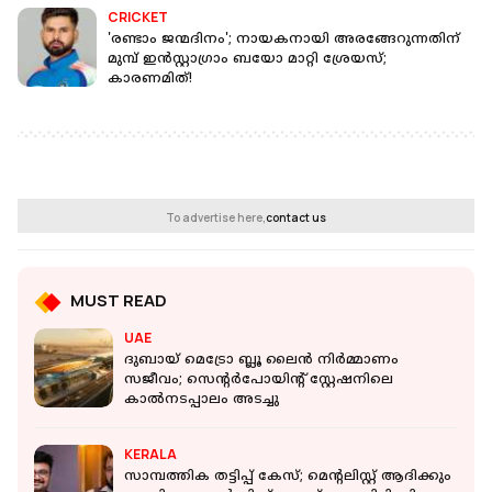
CRICKET
'രണ്ടാം ജന്മദിനം'; നായകനായി അരങ്ങേറുന്നതിന്
മുമ്പ് ഇൻസ്റ്റാഗ്രാം ബയോ മാറ്റി ശ്രേയസ്;
കാരണമിത്!
To advertise here,
contact us
MUST READ
UAE
ദുബായ് മെട്രോ ബ്ലൂ ലൈൻ നിർമ്മാണം
സജീവം; സെന്റർപോയിന്റ് സ്റ്റേഷനിലെ
കാൽനടപ്പാലം അടച്ചു
KERALA
സാമ്പത്തിക തട്ടിപ്പ് കേസ്; മെന്റലിസ്റ്റ് ആദിക്കും