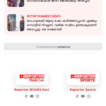
സംവിധായകന്‍ ജിസ് ജോയ്ക്കും തിരിച്ചടി
ENTERTAINMENT NEWS
ബാഹുബലി ആദ്യ ഷോ കഴിഞ്ഞപ്പോൾ എങ്ങും
നെഗറ്റീവ് റിവ്യൂസ്, വലിയ നഷ്ടം ഉണ്ടാകുമെന്ന്
ഭയപ്പെട്ടു: രമ രാജമൗലി
To advertise here,
contact us
Reporter Middle East
Reporter Sports