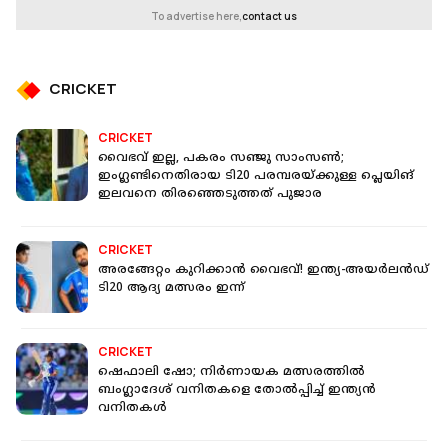
To advertise here,
contact us
CRICKET
CRICKET
വൈഭവ് ഇല്ല, പകരം സഞ്ജു സാംസൺ;
ഇംഗ്ലണ്ടിനെതിരായ ടി20 പരമ്പരയ്ക്കുള്ള പ്ലെയിങ്
ഇലവനെ തിരഞ്ഞെടുത്തത് പുജാര
CRICKET
അരങ്ങേറ്റം കുറിക്കാൻ വൈഭവ്! ഇന്ത്യ-അയര്‍ലന്‍ഡ്
ടി20 ആദ്യ മത്സരം ഇന്ന്
CRICKET
ഷെഫാലി ഷോ; നിർണായക മത്സരത്തിൽ
ബംഗ്ലാദേശ് വനിതകളെ തോൽപ്പിച്ച് ഇന്ത്യൻ
വനിതകൾ