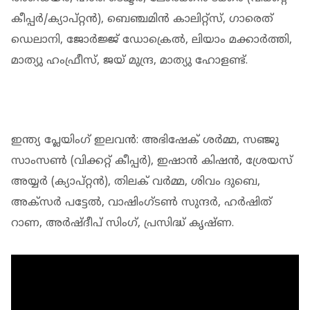
കീപ്പർ/ക്യാപ്റ്റൻ), ബെഞ്ചമിൻ കാലിറ്റ്സ്, ഗാരെത്
ഡെലാനി, ജോർജ്ജ് ഡോക്രെൽ, ലിയാം മക്കാർത്തി,
മാത്യു ഹംഫ്രീസ്, ജയ് മുന്ദ്ര, മാത്യു ഹോളണ്ട്.
ഇന്ത്യ പ്ലേയിംഗ് ഇലവൻ: അഭിഷേക് ശർമ്മ, സഞ്ജു
സാംസൺ (വിക്കറ്റ് കീപ്പർ), ഇഷാൻ കിഷൻ, ശ്രേയസ്
അയ്യർ (ക്യാപ്റ്റൻ), തിലക് വർമ്മ, ശിവം ദുബെ,
അക്സർ പട്ടേൽ, വാഷിംഗ്ടൺ സുന്ദർ, ഹർഷിത്
റാണ, അർഷ്ദീപ് സിംഗ്, പ്രസിദ്ധ് കൃഷ്ണ.