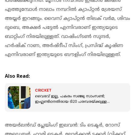
പരീക്ഷിക്കുന്നത്. മൂന്നാം നമ്പറില്‍ ഇഷാന്‍ കിഷന്‍
എത്തുമ്പോള്‍ നാലാം നമ്പറില്‍ ക്യാപ്റ്റൻ ശ്രേയസ്
അയ്യര്‍ ഇറങ്ങും. വൈസ് ക്യാപ്റ്റന്‍ തിലക് വര്‍മ, ശിവം
ദുബെ, അക്ഷര്‍ പട്ടേല്‍ എന്നിവരാണ് ഇന്ത്യയുടെ
ബാറ്റിംഗ് നിരയിലുള്ളത്. വാഷിംഗ്ടണ്‍ സുന്ദര്‍,
ഹര്‍ഷിക് റാണ, അര്‍ഷ്ദീപ് സിംഗ്, പ്രസിദ്ധ് കൃഷ്ണ
എന്നിവരാണ് ഇന്ത്യയുടെ ബൗളിംഗ് നിരയിലുള്ളത്.
Also Read:
CRICKET
വൈഭവ് ഇല്ല, പകരം സഞ്ജു സാംസൺ;
ഇംഗ്ലണ്ടിനെതിരായ ടി20 പരമ്പരയ്ക്കുള്ള
പ്ലെയിങ് ഇലവനെ തിരഞ്ഞെടുത്തത് പുജാര
അയർലൻഡ് പ്ലേയിംഗ് ഇലവൻ: ടിം ടെക്ടർ, റോസ്
അഡെയർ, ഹാരി ടെക്ടർ, ലോർക്കൻ ടക്കർ (വിക്കറ്റ്