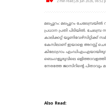
2 min read|26 Jun 2026, 06:52 
മലപ്പുറം: മലപ്പുറം ചേലേമ്പ്രയില
പ്രധാന പ്രതി പിടിയില്‍. ചേലമ്പ്
കാലിക്കറ്റ് യൂണിവേഴ്‌സിറ്റിക്ക്
കേസിലാണ് ഇയാളെ അറസ്റ്റ് ചെയ
കിലോഗ്രാം എംഡിഎംഎയായിരുന്നു ന
ബെംഗളൂരുവിലെ ഒളിത്താവളത്തില്
നേരത്തേ ജാസിറിന്റെ പിതാവും മാ
Also Read: