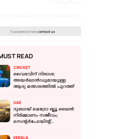
To advertise here,
contact us
MUST READ
CRICKET
വൈഭവിന് നിരാശ;
അയർലാൻഡുമായുള്ള
ആദ്യ മത്സരത്തിൽ പുറത്ത്
UAE
ദുബായ് മെട്രോ ബ്ലൂ ലൈൻ
നിർമ്മാണം സജീവം;
സെന്റർപോയിന്റ്
സ്റ്റേഷനിലെ കാൽനടപ്പാലം
അടച്ചു
KERALA