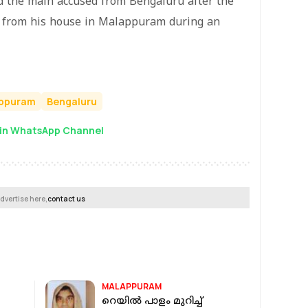
ed the main accused from Bengaluru after the
d from his house in Malappuram during an
ppuram
Bengaluru
in WhatsApp Channel
dvertise here,
contact us
MALAPPURAM
റെയില്‍ പാളം മുറിച്ച്