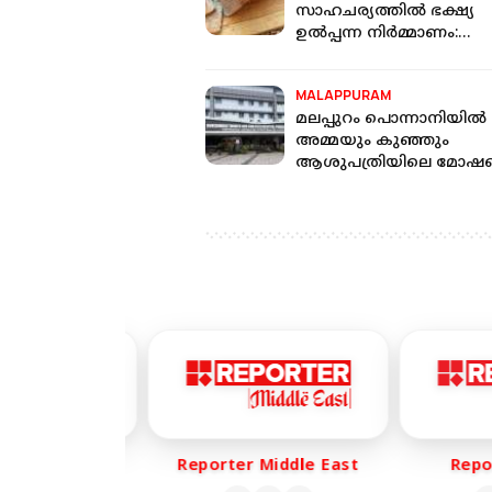
സാഹചര്യത്തില്‍ ഭക്ഷ്യ
ഉല്‍പ്പന്ന നിര്‍മ്മാണം:
മലപ്പുറത്ത് ബ്രഡ് കമ്പനി
അടച്ചുപൂട്ടി
MALAPPURAM
മലപ്പുറം പൊന്നാനിയിൽ
അമ്മയും കുഞ്ഞും
ആശുപത്രിയിലെ മോഷണ
പേർ അറസ്റ്റില്‍
er Life
Reporter Middle East
Report