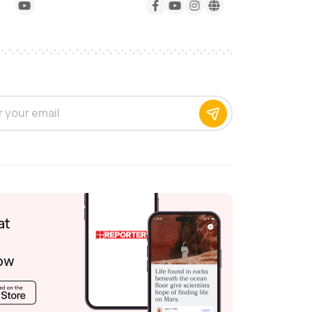
at
ow