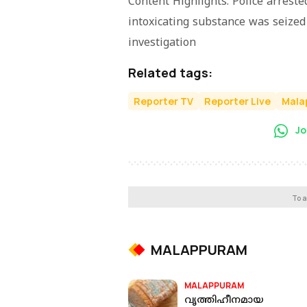
Content Highlights: Police arrest
intoxicating substance was seize
investigation
Related tags:
Reporter TV
Reporter Live
Mala
Jo
To a
MALAPPURAM
MALAPPURAM
വൃത്തിഹീനമായ