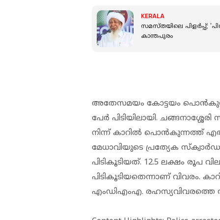
KERALA
സമസ്തയിലെ പിളര്‍പ്പ്; 'പിന്
കാന്തപുരം
അതേസമയം കോട്ടയം പൊൻകുന്നത
പേർ പിടിയിലായി. ചങ്ങനാശ്ശേര
നിന്ന് കാറിൽ പൊൻകുന്നത്ത് എ
മേധാവിയുടെ പ്രത്യേക സ്‌ക്വാർ
പിടികൂടിയത്. 12.5 ലക്ഷം രൂപ
പിടികൂടിയതെന്നാണ് വിവരം. കാറിന്
എംഡിഎംഎ. രഹസ്യവിവരത്തെ തുടര്