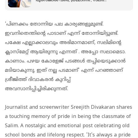
പുരസ്‌കാരം വരെ, പ്രചോദനം'; സലിം
കുമാറിൻ്റെ വിയോഗത്തിൽ പിണറായി വിജയൻ
'പിണക്കം തോന്നിയ പല കാര്യങ്ങളുമുണ്ട്.
ഇവനിതെന്തിൻ്റെ പാടാണ് എന്ന് തോന്നിയിട്ടുണ്ട്.
പക്ഷേ എല്ലാക്കാലവും അഭിമാനമാണ്, സലിമിൻ്റെ
ക്ലാസ്മേറ്റ് ആയിരുന്നു എന്നത് . അപ്പോ സലാമെടാ.
കാണാം. പഴയ കോളേജ് പടങ്ങൾ തപ്പിയെടുക്കാൻ
മടിയാകുന്നു. ഇത് നല്ല പടമാണ്' എന്ന് പറഞ്ഞാണ്
ശ്രീജിത്ത് ദിവാകരൻ കുറിപ്പ്
അവസാനിപ്പിച്ചിരിക്കുന്നത്.
Journalist and screenwriter Sreejith Divakaran shares
a touching memory of pride in being the classmate of
Salim. A nostalgic and emotional post celebrating old
school bonds and lifelong respect. 'It's always a pride