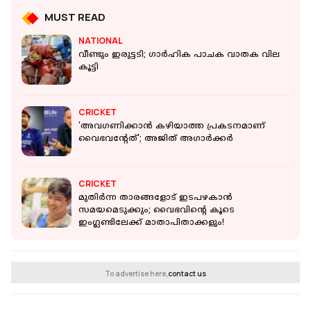
MUST READ
NATIONAL
വീണ്ടും ഇരുട്ടടി; ഗാർഹിക പാചക വാതക വില
കൂട്ടി
CRICKET
'അവഗണിക്കാന്‍ കഴിയാത്ത പ്രകടനമാണ്
വൈഭവന്റേത്'; അജിത് അഗാര്‍ക്കര്‍
CRICKET
മുതിര്‍ന്ന താരങ്ങളോട് ഇടപഴകാന്‍
സമയമെടുക്കും; വൈഭവിന്റെ കൂടെ
ഇംഗ്ലണ്ടിലേക്ക് മാതാപിതാക്കളും!
To advertise here,
contact us