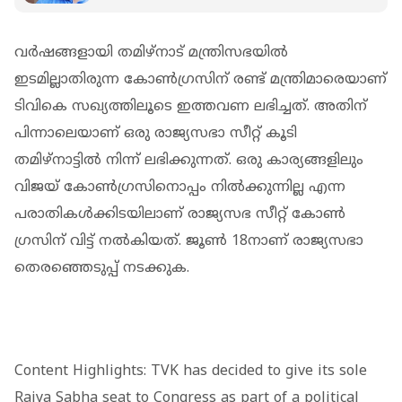
വർഷങ്ങളായി തമിഴ്‌നാട് മന്ത്രിസഭയിൽ
ഇടമില്ലാതിരുന്ന കോൺഗ്രസിന് രണ്ട് മന്ത്രിമാരെയാണ്
ടിവികെ സഖ്യത്തിലൂടെ ഇത്തവണ ലഭിച്ചത്. അതിന്
പിന്നാലെയാണ് ഒരു രാജ്യസഭാ സീറ്റ് കൂടി
തമിഴ്‌നാട്ടിൽ നിന്ന് ലഭിക്കുന്നത്. ഒരു കാര്യങ്ങളിലും
വിജയ് കോൺഗ്രസിനൊപ്പം നിൽക്കുന്നില്ല എന്ന
പരാതികൾക്കിടയിലാണ് രാജ്യസഭ സീറ്റ് കോൺ​
ഗ്രസിന് വിട്ട് നൽകിയത്. ജൂൺ 18നാണ് രാജ്യസഭാ
തെരഞ്ഞെടുപ്പ് നടക്കുക.
Content Highlights: TVK has decided to give its sole
Rajya Sabha seat to Congress as part of a political