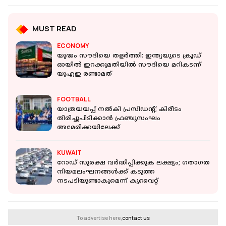
MUST READ
ECONOMY
യുദ്ധം സൗദിയെ തളർത്തി: ഇന്ത്യയുടെ ക്രൂഡ്
ഓയില്‍ ഇറക്കുമതിയില്‍ സൗദിയെ മറികടന്ന്
യുഎഇ രണ്ടാമത്
FOOTBALL
യാത്രയയപ്പ് നല്‍കി പ്രസിഡന്റ്; കിരീടം
തിരിച്ചുപിടിക്കാന്‍ ഫ്രഞ്ചുസംഘം
അമേരിക്കയിലേക്ക്
KUWAIT
റോഡ് സുരക്ഷ വർദ്ധിപ്പിക്കുക ലക്ഷ്യം; ​ഗതാ​ഗത
നിയമലംഘനങ്ങൾക്ക് കടുത്ത
നടപടിയുണ്ടാകുമെന്ന് കുവൈറ്റ്
To advertise here,
contact us