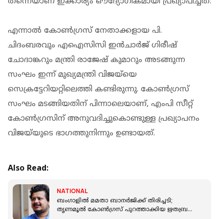
തന്നെയാണ് ഇക്കാര്യം ഔദ്യോഗികമായി പ്രഖ്യാപിച്ചത്.
എന്നാൽ കോൺഗ്രസ് നേതാക്കളായ പി.
ചിദംബരവും എഐസിസി ഇൻചാർജ് ഗിരീഷ്
ചോദാങ്കറും മന്ത്രി രാജേഷ് കുമാറും അടങ്ങുന്ന
സംഘം ഇന്ന് മുഖ്യമന്ത്രി വിജയ്‌യെ
സെക്രട്ടേറിയറ്റിലെത്തി കണ്ടിരുന്നു. കോൺഗ്രസ്
സംഘം മടങ്ങിയതിന് പിന്നാലെയാണ്, എംപി സീറ്റ്
കോൺഗ്രസിന് അനുവദിച്ചുകൊണ്ടുള്ള പ്രഖ്യാപനം
വിജയ്‌യുടെ ഭാഗത്തുനിന്നും ഉണ്ടായത്.
Also Read:
NATIONAL
ബംഗാളിൽ മമതാ ബാനർജിക്ക് തിരിച്ചടി;
തൃണമൂൽ കോൺഗ്രസ് പുറത്താക്കിയ ഋതബ്രത
ബാനർജി പ്രതിപക്ഷ നേതാവ്