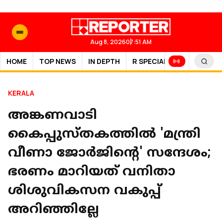
Aug 8, 2026
07:51 AM
HOME
TOP NEWS
IN DEPTH
R SPECIAL
SPORTS
KERALA
അങ്കണവാടി
കൈപ്പുസ്തകത്തിൽ 'മന്ത്രി
വീണാ ജോര്‍ജിന്റെ' സന്ദേശം;
ഭരണം മാറിയത് വനിതാ
ശിശുവികസന വകുപ്പ്
അറിഞ്ഞില്ലേ