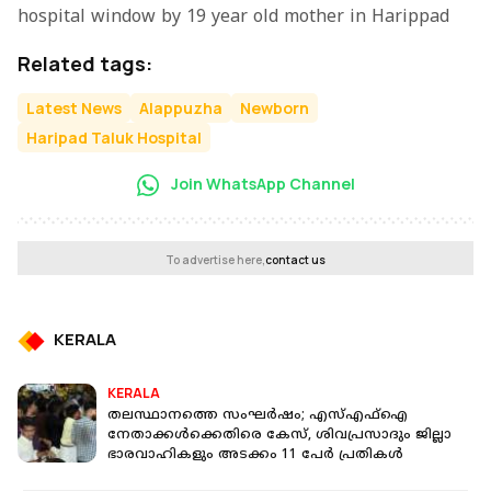
hospital window by 19 year old mother in Harippad
Related tags:
Latest News
Alappuzha
Newborn
Haripad Taluk Hospital
Join WhatsApp Channel
To advertise here,
contact us
KERALA
KERALA
തലസ്ഥാനത്തെ സംഘർഷം; എസ്എഫ്‌ഐ
നേതാക്കൾക്കെതിരെ കേസ്, ശിവപ്രസാദും ജില്ലാ
ഭാരവാഹികളും അടക്കം 11 പേർ പ്രതികൾ