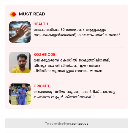
MUST READ
HEALTH
ലോകത്തിലെ 90 ശതമാനം ആളുകളും
വലംകൈയ്യന്‍മാരാണ്; കാരണം അറിയണോ?
KOZHIKODE
മയക്കുമരുന്ന് കേസിൽ ജാമ്യത്തിലിറങ്ങി,
വീണ്ടും ലഹരി വിൽപന; ഈ വർഷം
പിടിയിലാവുന്നത് ഇത് നാലാം തവണ
CRICKET
അതൊരു വലിയ സൂചന; ഹാര്‍ദിക് പാണ്ഡ്യ
ചെന്നൈ സൂപ്പര്‍ കിങ്‌സിലേക്ക്..?
To advertise here,
contact us