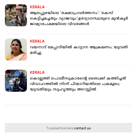
KERALA
ആലപ്പുഴയിലെ 'രക്ഷാപ്രവർത്തനം': 'കേസ്
കെട്ടിച്ചമച്ചതും വ്യാജവും';ഉദ്യോഗസ്ഥരുടെ മുൻകൂർ
ജാമ്യാപേക്ഷയിലെ വിവരങ്ങൾ
KERALA
വയനാട് മേപ്പാടിയില്‍ കാട്ടാന ആക്രമണം; യുവതി
മരിച്ചു
KERALA
കൊല്ലത്ത് പൊലീസുകാരന്റെ ബൈക്ക് കത്തിച്ചത്
വിവാഹത്തിൽ നിന്ന് പിന്മാറിയതിലെ പകമൂലം;
യുവതിയും സുഹൃത്തും അറസ്റ്റിൽ
To advertise here,
contact us