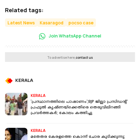
Related tags:
Latest News
Kasaragod
pocso case
Join WhatsApp Channel
To advertise here,
contact us
KERALA
KERALA
'പ്രസ്ഥാനത്തിലെ പാഷാണം';BJP ജില്ലാ പ്രസിഡന്റ്
പ്രഫുൽ കൃഷ്ണയ്‌ക്കെതിരെ തെരുവിലിറങ്ങി
പ്രവർത്തകർ; കോലം കത്തിച്ചു
KERALA
മതേതര കേരളത്തെ കൊന്ന് ചോര കുടിക്കുന്നു;