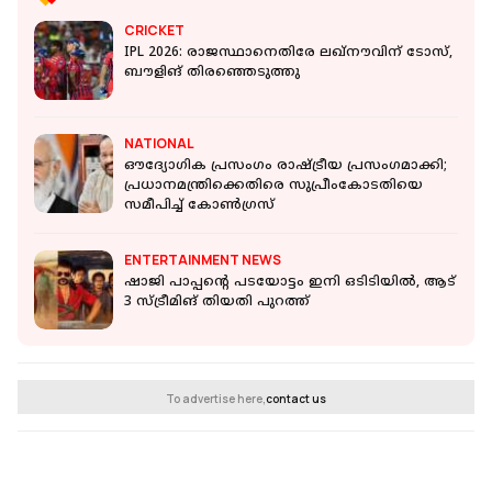
CRICKET
IPL 2026: രാജസ്ഥാനെതിരേ ലഖ്‌നൗവിന് ടോസ്,
ബൗളിങ് തിരഞ്ഞെടുത്തു
NATIONAL
ഔദ്യോഗിക പ്രസംഗം രാഷ്ട്രീയ പ്രസംഗമാക്കി;
പ്രധാനമന്ത്രിക്കെതിരെ സുപ്രീംകോടതിയെ
സമീപിച്ച് കോണ്‍ഗ്രസ്
ENTERTAINMENT NEWS
ഷാജി പാപ്പന്റെ പടയോട്ടം ഇനി ഒടിടിയിൽ, ആട്
3 സ്ട്രീമിങ് തിയതി പുറത്ത്
To advertise here,
contact us