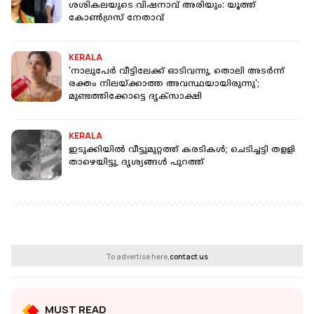
ശശികലയുടെ വിഷനാവ് അരിയും: യൂത്ത്
കോണ്‍ഗ്രസ് നേതാവ്
KERALA
'നാലുപേർ വീട്ടിലേക്ക് ഓടിവന്നു, തൊലി അടർന്ന്
രക്തം നിലയ്ക്കാത്ത അവസ്ഥയായിരുന്നു';
മുണ്ടത്തിക്കോട്ടെ ദൃക്സാക്ഷി
KERALA
ഇടുക്കിയില്‍ വീട്ടുമുറ്റത്ത് കരടികള്‍; ചെടിച്ചട്ടി തളളി
താഴെയിട്ടു, ദൃശ്യങ്ങൾ പുറത്ത്
To advertise here,
contact us
MUST READ